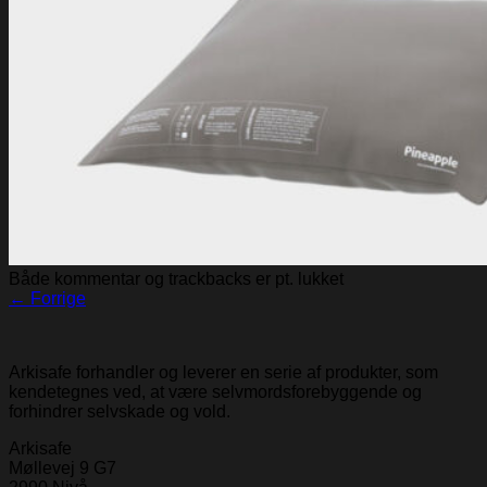
Både kommentar og trackbacks er pt. lukket
←
Forrige
Arkisafe forhandler og leverer en serie af produkter, som
kendetegnes ved, at være selvmordsforebyggende og
forhindrer selvskade og vold.
Arkisafe
Møllevej 9 G7