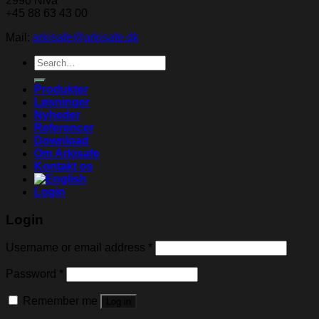
2990 Nivå
+45 88 63 43 00
Mail:
arkisafe@arkisafe.dk
Search
for:
Produkter
Løsninger
Nyheder
Referencer
Download
Om Arkisafe
Kontakt os
Login
Login
Username or email address
*
Password
*
Remember me
Log in