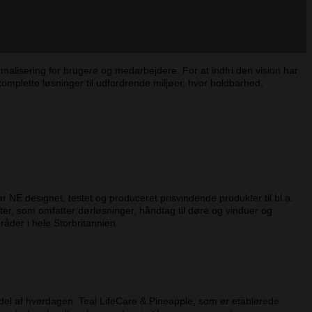
malisering for brugere og medarbejdere. For at indfri den vision har
plette løsninger til udfordrende miljøer, hvor holdbarhed,
 NE designet, testet og produceret prisvindende produkter til bl.a.
kter, som omfatter dørløsninger, håndtag til døre og vinduer og
åder i hele Storbritannien.
del af hverdagen. Teal LifeCare & Pineapple, som er etablerede