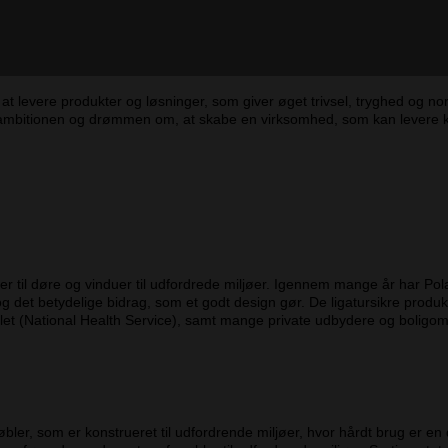
at levere produkter og løsninger, som giver øget trivsel, tryghed og nor
ambitionen og drømmen om, at skabe en virksomhed, som kan levere kom
til døre og vinduer til udfordrede miljøer. Igennem mange år har Polar
 og det betydelige bidrag, som et godt design gør. De ligatursikre produ
let (National Health Service), samt mange private udbydere og boligomr
er, som er konstrueret til udfordrende miljøer, hvor hårdt brug er en 