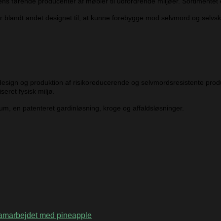
s førende producenter af møbler til udfordrende miljøer. Sortimentet 
blandt andet designet til, at kunne forebygge mod selvmord og selvsk
design og produktion af risikoreducerende og selvmordsresistente produk
eret fysisk miljø.
rum, en patenteret gardinløsning, kroge og affaldsløsninger.
amarbejdet med pineapple