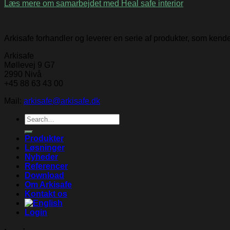
Læs mere om samarbejdet med Heal safe interior
Arkisafe forhandler og leverer en serie af produkter, som ken
Arkisafe
Møllevej 9 G7
2990 Nivå
+45 88 63 43 00
Mail:
arkisafe@arkisafe.dk
Search
for:
Produkter
Løsninger
Nyheder
Referencer
Download
Om Arkisafe
Kontakt os
Login