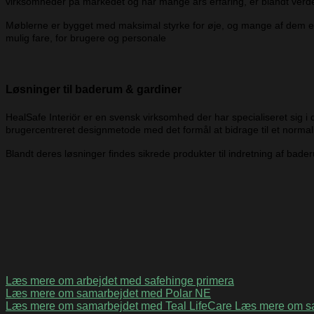
virksomheder på markedet og har mange års erfaring, er blandt verden
Møblerne er bygget med maksimal styrke for øje, og mange af dem er 
mulig fare, for brugere og personale
Løsninger til baderum & gardiner
HealSafe Interiör er en svensk virksomhed der har specialiseret sig i 
brugercentreret designmetode med det formål at bidrage til et normalis
Blandt deres løsninger findes sikrede produkter til indretning af bade
Læs mere om arbejdet med safehinge primera
Læs mere om samarbejdet med Polar NE
Læs mere om samarbejdet med Teal LifeCare
Læs mere om s