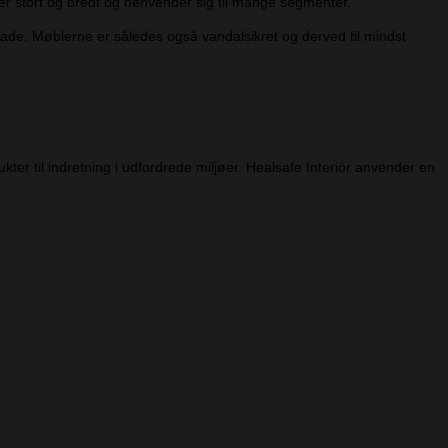
er stort og bredt og henvender sig til mange segmenter.
ade. Møblerne er således også vandalsikret og derved til mindst
ter til indretning i udfordrede miljøer. Healsafe Interiör anvender en