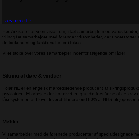
.
Læs mere her
Hos Arkisafe har vi en vision om, i tæt samarbejde med vores kunder, 
vi indgået samarbejder med førende virksomheder, der understøtter 
driftsøkonomi og funktionalitet er i fokus.
Vi er stolte over vores samarbejder indenfor følgende områder:
Sikring af døre & vinduer
Polar NE er en engelsk markedsledende producent af sikringsprodukter 
psykiatrien. Et arbejde der har givet en grundig forståelse af de krav
låsesystemer, er blevet leveret til mere end 80% af NHS-plejepersona
Møbler
Vi samarbejder med de førenede producenter af specialdesignede møbl