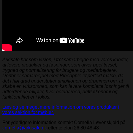
Arkisafe har som vision, i tæt samarbejde med vores kunder,
at levere produkter og løsninger, som giver øget trivsel,
tryghed og normalisering for brugere og medarbejdere.
Derfor er samarbejdet med Pineapple et perfekt match, da
det i høj grad understøtter ambitionen og drømmen om, at
skabe en virksomhed, som kan levere komplette løsninger til
udfordrende miljøer, hvor holdbarhed, driftsøkonomi og
funktionalitet er i fokus.
Læs og se meget mere information om vores produkter i
vores sektion for møbler.
For yderligere information kontakt Cornelia Løvenskjold på
cornelia@arkisafe.dk
eller telefon 26 80 48 48