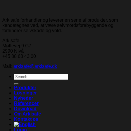
Arkisafe forhandler og leverer en serie af produkter, som
kendetegnes ved, at være selvmordsforebyggende og
forhindrer selvskade og vold.
Arkisafe
Møllevej 9 G7
2990 Nivå
+45 88 63 43 00
Mail:
arkisafe@arkisafe.dk
Search
for:
Produkter
Løsninger
Nyheder
Referencer
Download
Om Arkisafe
Kontakt os
Login