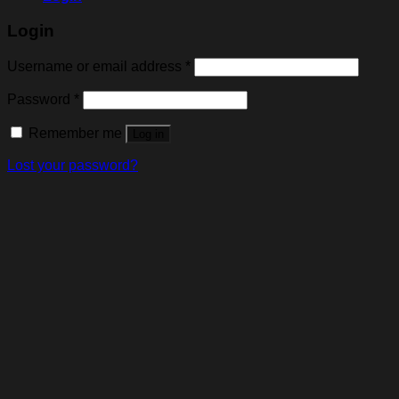
Login
Username or email address
*
Password
*
Remember me
Log in
Lost your password?