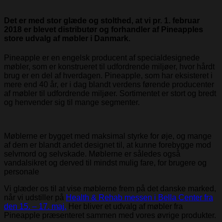
Det er med stor glæde og stolthed, at vi pr. 1. februar
2018 er blevet distributør og forhandler af Pineapples
store udvalg af møbler i Danmark.
Pineapple er en engelsk producent af specialdesignede
møbler, som er konstrueret til udfordrende miljøer, hvor hårdt
brug er en del af hverdagen. Pineapple, som har eksisteret i
mere end 40 år, er i dag blandt verdens førende producenter
af møbler til udfordrende miljøer. Sortimentet er stort og bredt
og henvender sig til mange segmenter.
Møblerne er bygget med maksimal styrke for øje, og mange
af dem er blandt andet designet til, at kunne forebygge mod
selvmord og selvskade. Møblerne er således også
vandalsikret og derved til mindst mulig fare, for brugere og
personale
Vi glæder os til at vise møblerne frem på det danske marked,
når vi udstiller på
Health & Rehab messen i Bella Center fra
den 15. – 17. maj.
Her bliver et udvalg af møbler fra
Pineapple præsenteret sammen med vores øvrige produkter.