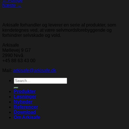
←
Forrige
Næste
→
Arkisafe forhandler og leverer en serie af produkter, som
kendetegnes ved, at være selvmordsforebyggende og
forhindrer selvskade og vold.
Arkisafe
Møllevej 9 G7
2990 Nivå
+45 88 63 43 00
Mail:
arkisafe@arkisafe.dk
Search
for:
Produkter
Løsninger
Nyheder
Referencer
Download
Om Arkisafe
Kontakt os