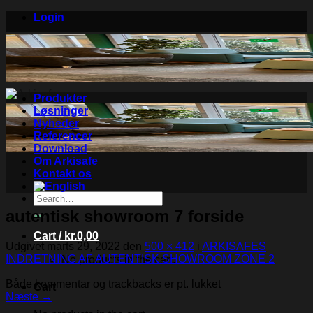
Skip
Login
to
content
Produkter
Løsninger
Nyheder
Referencer
Download
Om Arkisafe
Kontakt os
Search
for:
autentisk showroom 7 forside
Cart /
kr.
0,00
Udgivet
marts 29, 2022
den
500 × 412
i
ARKISAFES
INDRETNING AF AUTENTISK SHOWROOM ZONE 2
No products in the cart.
Både kommentar og trackbacks er pt. lukket
Cart
Næste
→