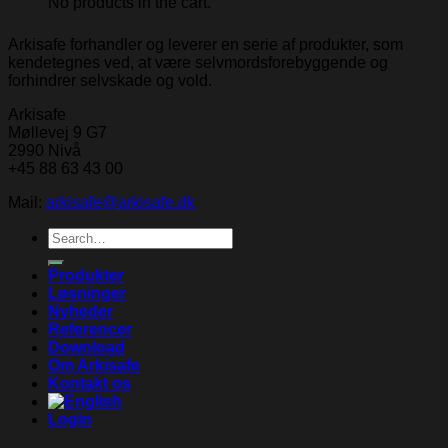
No products in the cart.
Arkisafe forhandler og leverer en serie af produkter, som
kendetegnes ved, at være selvmordsforebyggende og
forhindrer selvskade og vold.
Arkisafe
Møllevej 9 G7
2990 Nivå
+45 88 63 43 00
Mail:
arkisafe@arkisafe.dk
Search
for:
Produkter
Løsninger
Nyheder
Referencer
Download
Om Arkisafe
Kontakt os
Login