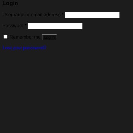
Login
Username or email address
*
Password
*
Remember me
Log in
Lost your password?