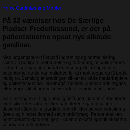
Home
/
Gardinløsning
-
Møbler
På 32 værelser hos De Særlige
Pladser Frederikssund, er der på
patientstuerne opsat nye sikrede
gardiner.
Med udgangspunkt i at god indretning og normalisering
sikrer en hurtigere helbredelse og forbedring af patienternes
tilstand, har man nu opnået en løsning, der er optimal for
patienterne, da de har mulighed for at mørklægge og få bedst
mulig ro. Samtidig er løsningen sikker for både medarbejdere
og patienter idet der ikke indgår løsdele, der kan ødelægges
eller bruges til at udøve selvskade eller vold mod andre.
Gardinstangen er tillige umulig at få ned, da den er monteret
med sikkerhedsskruer. Den patenterede gardinstang er
designet således, at gardinet nemt klikker ud ved belastning
(træk) og hindrer dermed selvmordsforsøg. Personalet kan
nemt opsætte gardinet igen – uden omkostninger til eksterne
håndværkere/montører.