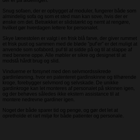
der er på afdelingen.
Snug sofaen, der er opbygget af moduler, fungerer både som
almindelig sofa og som et sted man kan sove, hvis der er
ønske om det. Betrækket er slidstærkt og nemt at rengøre,
hvilket gør hverdagen lettere for personalet.
Skye lænestolen er valgt i en frisk blå farve, der giver rummet
et frisk pust og sammen med de bløde ”puf’er” er det muligt at
anvende som sofabord, puf til at sidde på og til at slappe af
med benene oppe. Alle møbler er sikre og designet til at
modstå hårdt brug og slid.
Vinduerne er forsynet med den selvmordssikrede
gardinløsning, hvor en patenteret gardinskinne og tilhørende
kroge, forebygger selvmord og selvskade. De unikke
gardinkroge kan let monteres af personalet på skinnen igen,
og der behøves således ikke ekstern assistance til at
montere nedrevne gardiner igen.
Noget der både sparer tid og penge, og gør det let at
opretholde et rart miljø for både patienter og personale.