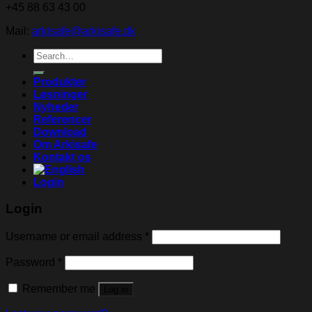
+45 88 63 43 00
Mail:
arkisafe@arkisafe.dk
Search
for:
Produkter
Løsninger
Nyheder
Referencer
Download
Om Arkisafe
Kontakt os
Login
Login
Username or email address
*
Password
*
Remember me
Log in