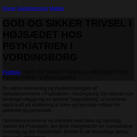
Home
/
Gardinløsning
-
Møbler
GOD OG SIKKER TRIVSEL I
HØJSÆDET HOS
PSYKIATRIEN I
VORDINGBORG
Portfolio
/
GOD OG SIKKER TRIVSEL I HØJSÆDET HOS
PSYKIATRIEN I VORDINGBORG
En større renovering og moderniseringen af
opholdsrummene i Psykiatrien i Vordingborg, har udover nye
farverige vægge og en generel ”opgradering” af rummene
også budt på etablering af sikre og hjemlige miljøer for
patienter og personale.
Opholdsrummene er nu indrettet med sikre og hjemlige
møbler fra Pineapple, der giver mulighed for en normaliseret
hverdag og stor fleksibilitet i forhold til de forskellige behov