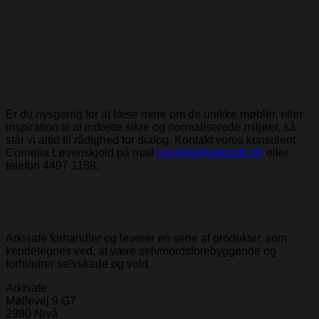
Er du nysgerrig for at læse mere om de unikke møbler, eller
inspiration til at indrette sikre og normaliserede miljøer, så
står vi altid til rådighed for dialog. Kontakt vores konsulent
Cornelia Løvenskjold på mail
cornelia@arkisafe.dk
eller
telefon 4497 1188.
Arkisafe forhandler og leverer en serie af produkter, som
kendetegnes ved, at være selvmordsforebyggende og
forhindrer selvskade og vold.
Arkisafe
Møllevej 9 G7
2990 Nivå