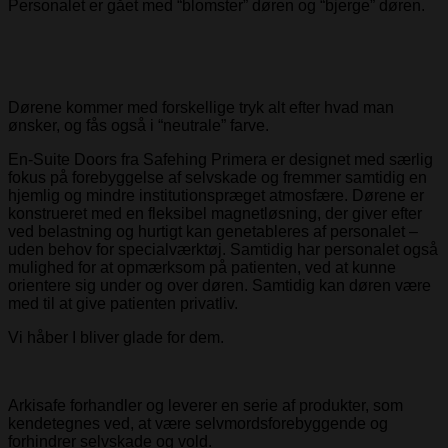
Personalet er gået med “blomster” døren og “bjerge” døren.
Dørene kommer med forskellige tryk alt efter hvad man
ønsker, og fås også i “neutrale” farve.
En-Suite Doors fra Safehing Primera er designet med særlig
fokus på forebyggelse af selvskade og fremmer samtidig en
hjemlig og mindre institutionspræget atmosfære. Dørene er
konstrueret med en fleksibel magnetløsning, der giver efter
ved belastning og hurtigt kan genetableres af personalet –
uden behov for specialværktøj. Samtidig har personalet også
mulighed for at opmærksom på patienten, ved at kunne
orientere sig under og over døren. Samtidig kan døren være
med til at give patienten privatliv.
Vi håber I bliver glade for dem.
Arkisafe forhandler og leverer en serie af produkter, som
kendetegnes ved, at være selvmordsforebyggende og
forhindrer selvskade og vold.