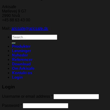
Arkisafe
Møllevej 9 G7
2990 Nivå
+45 88 63 43 00
Mail:
arkisafe@arkisafe.dk
Search
for:
Produkter
Løsninger
Nyheder
Referencer
Download
Om Arkisafe
Kontakt os
Login
Login
Username or email address
*
Password
*