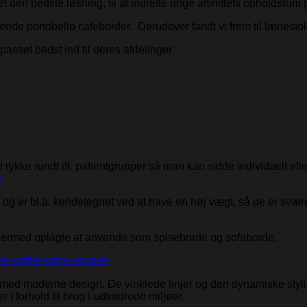
n bedste løsning, til at indrette unge afsnittets opholdsrum 
rende portobello cafeborder. Derudover fandt vi frem til lænesto
passet bedst ind til deres afdelinger.
rykke rundt ift. patientgrupper så man kan sidde individuelt elle
/
er og er bl.a. kendetegnet ved at have en høj vægt, så de er svær
dermed oplagte at anvende som spiseborde og sofaborde.
eme-coffee-table-square/
 med moderne design. De vinklede linjer og den dynamiske styling
 i forhold til brug i udfordrede miljøer.