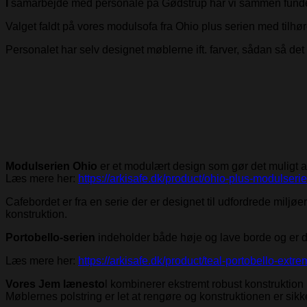
I
samarbejde med personale på Gødstrup har vi sammen fundet de
Valget faldt på vores modulsofa fra Ohio plus serien med tilhø
Personalet har selv designet møblerne ift. farver, sådan så det 
Modulserien Ohio
er et modulært design som gør det muligt at 
Læs mere her:
https://arkisafe.dk/product/ohio-plus-modulserie
Cafebordet er fra en serie der er designet til udfordrede miljø
konstruktion.
Portobello-serien
indeholder både høje og lave borde og er 
Læs mere her:
https://arkisafe.dk/product/teal-portobello-extr
Vores Jem lænesto
l kombinerer ekstremt robust konstruktion
Møblernes polstring er let at rengøre og konstruktionen er sikker