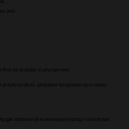
på.
len Jem.
r flere for at skabe et arrangement.
e at flytte rundt på, afrundede bordplader og en sikker
 gør møblerne til et interessant indslag i ethvert rum.