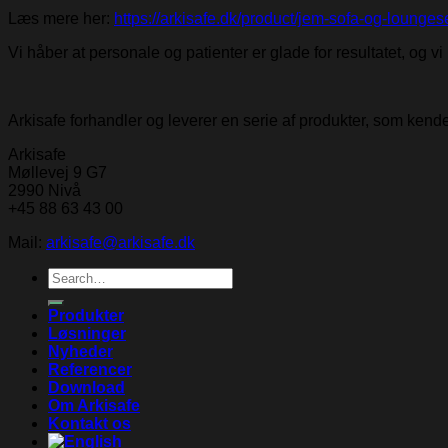
Læs mere her:
https://arkisafe.dk/product/jem-sofa-og-loungese
Vi håber at personale og patienter er glade for resultatet, og vi 
Arkisafe forhandler og leverer en serie af produkter, som ken
Arkisafe
Møllevej 9 G7
2990 Nivå
+45 88 63 43 00
Mail:
arkisafe@arkisafe.dk
Search
for:
Produkter
Løsninger
Nyheder
Referencer
Download
Om Arkisafe
Kontakt os