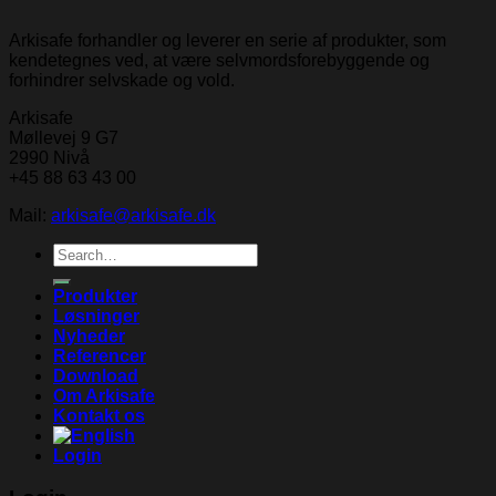
Arkisafe forhandler og leverer en serie af produkter, som
kendetegnes ved, at være selvmordsforebyggende og
forhindrer selvskade og vold.
Arkisafe
Møllevej 9 G7
2990 Nivå
+45 88 63 43 00
Mail:
arkisafe@arkisafe.dk
Search
for:
Produkter
Løsninger
Nyheder
Referencer
Download
Om Arkisafe
Kontakt os
Login