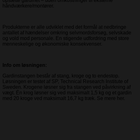
opsætte gardinet – uden omkostninger til eksterne
håndværkere/montører.
Produkterne er alle udviklet med det formål at nedbringe
antallet af hændelser omkring selvmordsforsøg, selvskade
og vold mod personale. En stigende udfordring med store
menneskelige og økonomiske konsekvenser.
Info om løsningen:
Gardinstangen består af stang, kroge og to endestop.
Løsningen er testet af SP, Technical Research Institute of
Sweden. Krogene løsner sig fra stangen ved påvirkning af
vægt. Én krog løsner sig ved maksimalt 1,5 kg og et gardin
med 20 kroge ved maksimalt 16,7 kg træk. Se mere her.