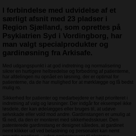
I forbindelse med udvidelse af et
særligt afsnit med 23 pladser i
Region Sjælland, som oprettes på
Psykiatrien Syd i Vordingborg, har
man valgt specialprodukter og
gardinøsning fra Arkisafe.
Med udgangspunkt i at god indretning og normalisering
sikrer en hurtigere helbredelse og forbedring af patienterne,
har afdelingen nu opnået en løsning, der er optimal for
patienterne, da de har mulighed for at mørklægge og få bedst
mulig ro.
Sikkerhed for patienter og medarbejdere er højt prioriteret i
indretning af valg og løsninger. Der indgår for eksempel ikke
løsdele, der kan ødelægges eller bruges til, at udøve
selvskade eller vold mod andre. Gardinstangen er umulig at
få ned, da den er monteret med sikkerhedsskruer. Den
patenterede gardinstang er designet således, at gardinet
nemt klikker ud ved belastning og personalet kan nemt