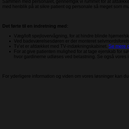
Sammen med personalet, gennemgik vi rummet for at afdække, hv
med henblik på at sikre patient og personale så meget som mul
Det førte til en indretning med:
Væg/loft spejlovervågning, for at hindre blinde hjørner/sk
Ved badeværelsesdøren er der monteret selvmordsforeb
Tv’et er afdækket med TV-indækningskabinet.
Se mere o
For at give patienten mulighed for at tage ejerskab for
hvor gardinerne udløses ved belastning. Se også vores 
For yderligere information og viden om vores løsninger kan d