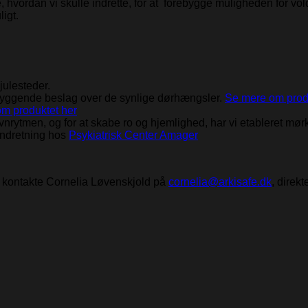
ordan vi skulle indrette, for at forebygge muligheden for vold
igt.
julesteder.
yggende beslag over de synlige dørhængsler.
Se mere om prod
m produktet her
 søvnrytmen, og for at skabe ro og hjemlighed, har vi etableret
indretning hos
Psykiatrisk Center Amager
u kontakte Cornelia Løvenskjold på
cornelia@arkisafe.dk
, direk