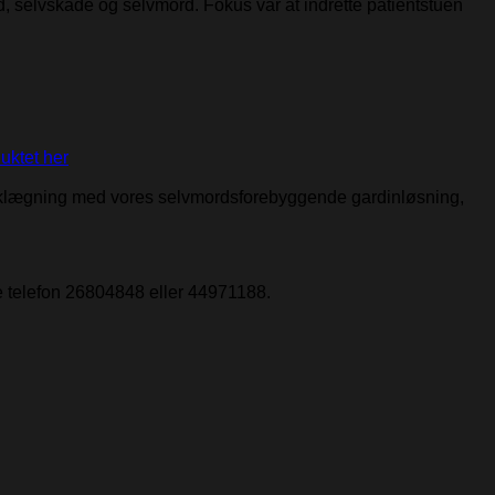
, selvskade og selvmord. Fokus var at indrette patientstuen
uktet her
 mørklægning med vores selvmordsforebyggende gardinløsning,
te telefon 26804848 eller 44971188.