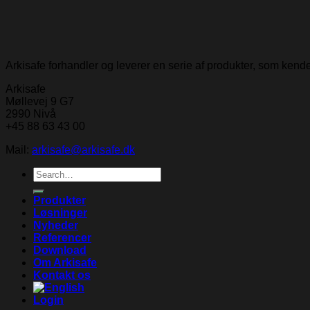
Arkisafe forhandler og leverer en serie af produkter, som ken
Arkisafe
Møllevej 9 G7
2990 Nivå
+45 88 63 43 00
Mail:
arkisafe@arkisafe.dk
Search
for:
Produkter
Løsninger
Nyheder
Referencer
Download
Om Arkisafe
Kontakt os
Login