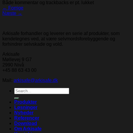
Både kommentar og trackbacks er pt. lukket
←
Forrige
Næste
→
Arkisafe forhandler og leverer en serie af produkter, som
kendetegnes ved, at være selvmordsforebyggende og
forhindrer selvskade og vold.
Arkisafe
Møllevej 9 G7
2990 Nivå
+45 88 63 43 00
Mail:
arkisafe@arkisafe.dk
Search
for:
Produkter
Løsninger
Nyheder
Referencer
Download
Om Arkisafe