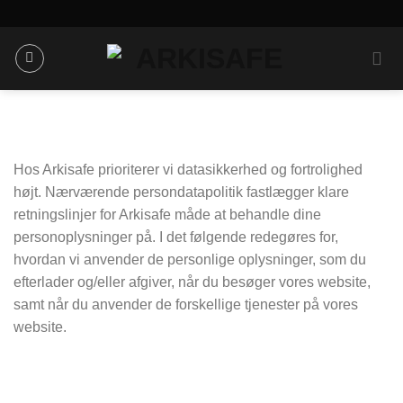
Skip
to
content
Hos Arkisafe prioriterer vi datasikkerhed og fortrolighed
højt. Nærværende persondatapolitik fastlægger klare
retningslinjer for Arkisafe måde at behandle dine
personoplysninger på. I det følgende redegøres for,
hvordan vi anvender de personlige oplysninger, som du
efterlader og/eller afgiver, når du besøger vores website,
samt når du anvender de forskellige tjenester på vores
website.