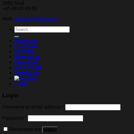
2990 Nivå
+45 88 63 43 00
Mail:
arkisafe@arkisafe.dk
Search
for:
Produkter
Løsninger
Nyheder
Referencer
Download
Om Arkisafe
Kontakt os
Login
Login
Username or email address
*
Password
*
Remember me
Log in