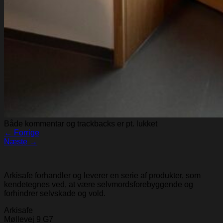
Både kommentar og trackbacks er pt. lukket
←
Forrige
Næste
→
Arkisafe forhandler og leverer en serie af produkter, som
kendetegnes ved, at være selvmordsforebyggende og
forhindrer selvskade og vold.
Arkisafe
Møllevej 9 G7