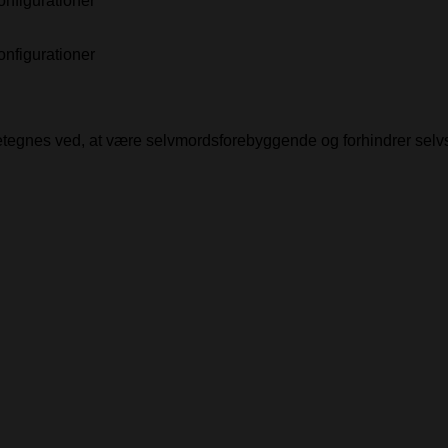
onfigurationer
onfigurationer
detegnes ved, at være selvmordsforebyggende og forhindrer selv