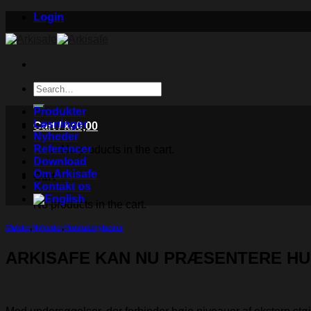
Skip
Login
to
content
Search
for:
Produkter
Løsninger
Cart /
kr.
0,00
Nyheder
Referencer
No products in the cart.
Download
Om Arkisafe
Cart
Kontakt os
No products in the cart.
Møbler
,
Nyheder
,
Produktnyheder
ARKISAFE KAN NU PRÆSENTERE HU