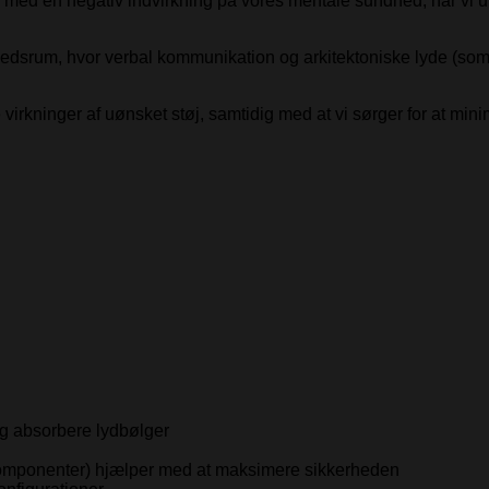
j med en negativ indvirkning på vores mentale sundhed, har vi 
dhedsrum, hvor verbal kommunikation og arkitektoniske lyde (som
virkninger af uønsket støj, samtidig med at vi sørger for at min
og absorbere lydbølger
komponenter) hjælper med at maksimere sikkerheden