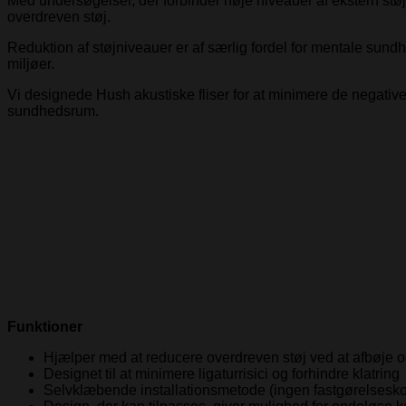
Med undersøgelser, der forbinder høje niveauer af ekstern stø
overdreven støj.
Reduktion af støjniveauer er af særlig fordel for mentale sun
miljøer.
Vi designede Hush akustiske fliser for at minimere de negative 
sundhedsrum.
Funktioner
Hjælper med at reducere overdreven støj ved at afbøje 
Designet til at minimere ligaturrisici og forhindre klatring
Selvklæbende installationsmetode (ingen fastgørelses