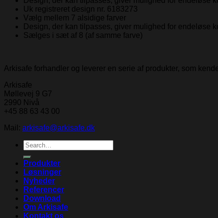
Design, der kan tilpasses, giver mulighed for endeløse k
Uk registreret design nr. 6183273
Vælg mellem 7 alsidige farver
Design, der kan tilpasses, giver mulighed for endeløse k
Sælges i sæt af 8 (af samme farve)
Arkisafe forhandler og leverer en serie af produkter, som ken
Arkisafe
Møllevej 9 G7
2990 Nivå
+45 88 63 43 00
Mail:
arkisafe@arkisafe.dk
Search
for:
Produkter
Løsninger
Nyheder
Referencer
Download
Om Arkisafe
Kontakt os