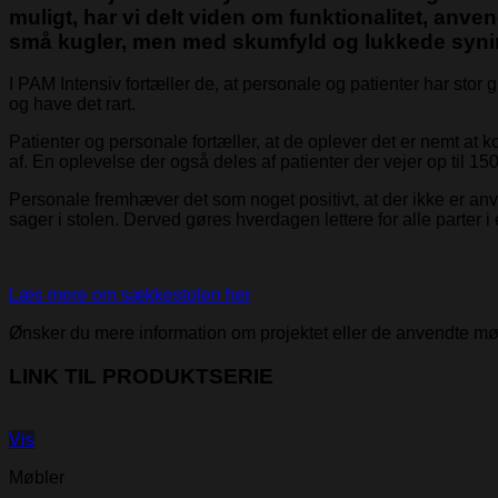
muligt, har vi delt viden om funktionalitet, an
små kugler, men med skumfyld og lukkede syni
I PAM Intensiv fortæller de, at personale og patienter har stor
og have det rart.
Patienter og personale fortæller, at de oplever det er nemt at
af. En oplevelse der også deles af patienter der vejer op til 
Personale fremhæver det som noget positivt, at der ikke er anv
sager i stolen. Derved gøres hverdagen lettere for alle parter i e
Læs mere om sækkestolen her
Ønsker du mere information om projektet eller de anvendte mø
LINK TIL PRODUKTSERIE
Vis
Møbler