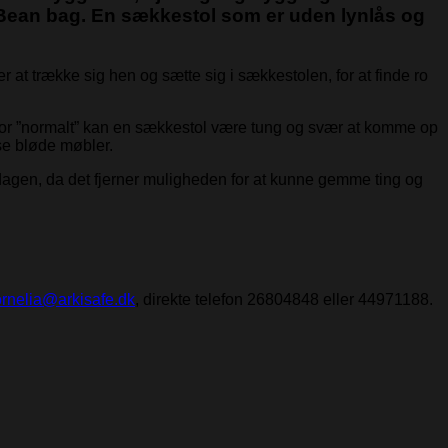
x Bean bag. En sækkestol som er uden lynlås og
 at trække sig hen og sætte sig i sækkestolen, for at finde ro
, for ”normalt” kan en sækkestol være tung og svær at komme op
sse bløde møbler.
igdagen, da det fjerner muligheden for at kunne gemme ting og
rnelia@arkisafe.dk
, direkte telefon 26804848 eller 44971188.