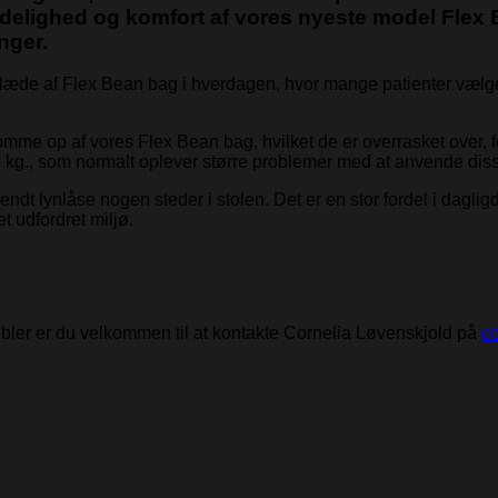
vendelighed og komfort af vores nyeste model Fle
nger.
 glæde af Flex Bean bag i hverdagen, hvor mange patienter vælger
 komme op af vores Flex Bean bag, hvilket de er overrasket over
150 kg., som normalt oplever større problemer med at anvende di
endt lynlåse nogen steder i stolen. Det er en stor fordel i dagl
t udfordret miljø.
bler er du velkommen til at kontakte Cornelia Løvenskjold på
co