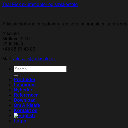
Teal Flex skummøbler og sækkestole
Arkisafe forhandler og leverer en serie af produkter, som ken
Arkisafe
Møllevej 9 G7
2990 Nivå
+45 88 63 43 00
Mail:
arkisafe@arkisafe.dk
Search
for:
Produkter
Løsninger
Nyheder
Referencer
Download
Om Arkisafe
Kontakt os
Login