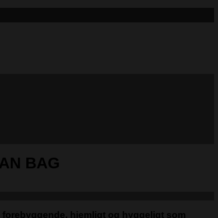
EAN BAG
å forebyggende, hjemligt og hyggeligt som