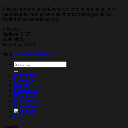
Arkisafe forhandler og leverer en serie af produkter, som
kendetegnes ved, at være selvmordsforebyggende og
forhindrer selvskade og vold.
Arkisafe
Møllevej 9 G7
2990 Nivå
+45 88 63 43 00
Mail:
arkisafe@arkisafe.dk
Search
for:
Produkter
Løsninger
Nyheder
Referencer
Download
Om Arkisafe
Kontakt os
Login
Login