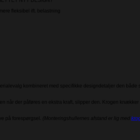
T I ET NYT DESIGN?
ere fleksibel ift. belastning
erialevalg kombineret med specifikke designdetaljer den både si
en når der påføres en ekstra kraft, slipper den. Krogen knækker ik
rve på forespørgsel.
(Monteringshullernes afstand er lig med
kro