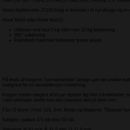
HAR DU SET VORES FOREBYGGENDE KROGE ER KOMME
Vores traditionelle JT100 krog er kommet i et nyt design og er m
Hook Max5 eller Hook Max10
Udløses ved max 5 kg eller max 10 kg belastning
360° udløsning
Fleksibelt materiale forhindrer fysisk skade
På trods af krogens “normaliserede” design gør det unikke mat
mulighed for en skræddersyet indretning.
Krogen holder vægten af ​​et par stykker tøj eller håndklæder, m
i alle retninger, derfor kan den placeres tæt på døre mm.
Fås i 5 farver: Hvid, Grå, Sort, Beige og Magenta. Tilpasset fa
Sælges i pakker á 5 stk eller 50 stk.
Størrelse: H 52 mm, B 31,5 mm, D 21,5 mm