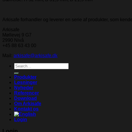
Arkisafe forhandler og leverer en serie af produkter, som ken
Arkisafe
Møllevej 9 G7
2990 Nivå
+45 88 63 43 00
Mail:
arkisafe@arkisafe.dk
Search
for:
Produkter
Løsninger
Nyheder
Referencer
Download
Om Arkisafe
Kontakt os
Login
Login