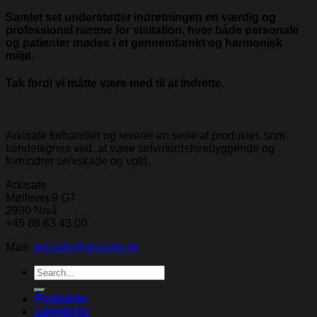
Samlet set understøtter indretningen en værdig og
professionel ramme for visitation, hvor både personale
og patienter mødes i et gennemtænkt og harmonisk
miljø.
Tak fordi vi måtte være med til at indrette.
Arkisafe forhandler og leverer en serie af produkter, som
kendetegnes ved, at være selvmordsforebyggende og
forhindrer selvskade og vold.
Arkisafe
Møllevej 9 G7
2990 Nivå
+45 88 63 43 00
Mail:
arkisafe@arkisafe.dk
Search
for:
Produkter
Løsninger