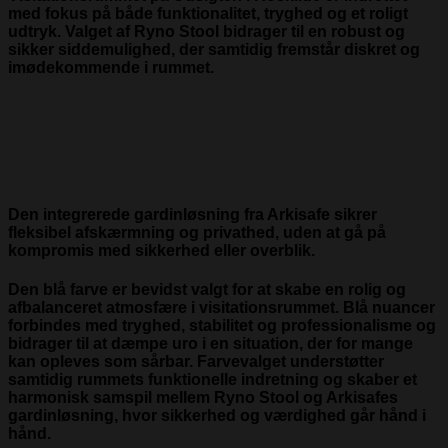
med fokus på både funktionalitet, tryghed og et roligt
udtryk. Valget af Ryno Stool bidrager til en robust og
sikker siddemulighed, der samtidig fremstår diskret og
imødekommende i rummet.
Den integrerede gardinløsning fra Arkisafe sikrer
fleksibel afskærmning og privathed, uden at gå på
kompromis med sikkerhed eller overblik.
Den blå farve er bevidst valgt for at skabe en rolig og
afbalanceret atmosfære i visitationsrummet. Blå nuancer
forbindes med tryghed, stabilitet og professionalisme og
bidrager til at dæmpe uro i en situation, der for mange
kan opleves som sårbar. Farvevalget understøtter
samtidig rummets funktionelle indretning og skaber et
harmonisk samspil mellem Ryno Stool og Arkisafes
gardinløsning, hvor sikkerhed og værdighed går hånd i
hånd.