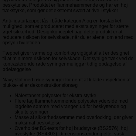
beskyttelse. Produktet er flammehæmmende og har en høj
trækstyrke, som gør det ekstremt svært at rive i stykker
Anti-ligaturtæppet fås i både kategori A og en forstærket
mulighed, som er produceret med ekstra syninger for større
øget sikkerhed. Designkonceptet bag dette produkt er at
reducere risikoen for selvskade, når du er alene, om end med
opsyn i hviletiden.
Tæppet giver varme og komfort og vigtigst af alt er designet
til at minimere risikoen for selvskade. Det synlige træk ved de
kontrasterende røde syninger muliggør tidlig opdagelse af
ødelæggelse
Navy stof med røde syninger for nemt at tillade inspektion af
plukke- eller dekonstruktionsforsøg
Nålestanset polyester for ekstra styrke
Flere lag flammehæmmende polyester yderside med
lagdelte sømme med vrangen ud for beskyttende og
skjulte syninger
Masse af sikkerhedssømme med overlocking, der giver
maksimal beskyttelse
Overholder BS-tests for høj brudstyrke (BS2576), høj
rivestyrke (BS4303), dimensionsændring efter vask