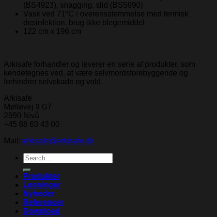
(BS4923), snagging, slid (BS5690)
Vask ved 71ºC i overensstemmelse med termisk
desinfektion, brug ikke blegemiddel
122 cm x 196 cm
Arkisafe forhandler og leverer en serie af produkter, som
kendetegnes ved, at være selvmordsforebyggende og
forhindrer selvskade og vold.
Arkisafe
Møllevej 9 G7
2990 Nivå
+45 88 63 43 00
Mail:
arkisafe@arkisafe.dk
Search
for:
Produkter
Løsninger
Nyheder
Referencer
Download