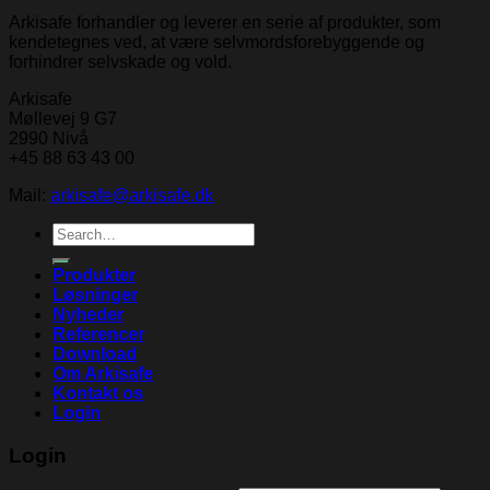
Arkisafe forhandler og leverer en serie af produkter, som
kendetegnes ved, at være selvmordsforebyggende og
forhindrer selvskade og vold.
Arkisafe
Møllevej 9 G7
2990 Nivå
+45 88 63 43 00
Mail:
arkisafe@arkisafe.dk
Search
for:
Produkter
Løsninger
Nyheder
Referencer
Download
Om Arkisafe
Kontakt os
Login
Login