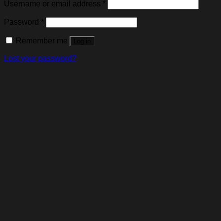
Username or email address
*
Password
*
Remember me
Log in
Lost your password?