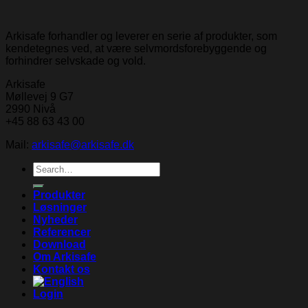
Arkisafe forhandler og leverer en serie af produkter, som
kendetegnes ved, at være selvmordsforebyggende og
forhindrer selvskade og vold.
Arkisafe
Møllevej 9 G7
2990 Nivå
+45 88 63 43 00
Mail:
arkisafe@arkisafe.dk
Search
for:
Produkter
Løsninger
Nyheder
Referencer
Download
Om Arkisafe
Kontakt os
Login