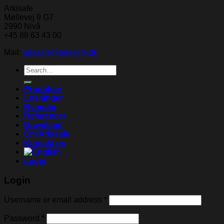
Arkisafe
Møllevej 9 G7
2990 Nivå
+45 88 63 43 00
Mail:
arkisafe@arkisafe.dk
Search
for:
Produkter
Løsninger
Nyheder
Referencer
Download
Om Arkisafe
Kontakt os
Login
Login
Username or email address
*
Password
*