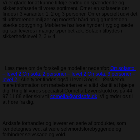
Vi er glade for at kunne tilføje endnu en spændende og
sikker sofaserie til vores sortiment. Orr er en sofaserie der
findes i 3 varianter: 1, 2 og 3 personer. Orr er specielt udviklet
til udfordrende miljøer og modstår hård brug grundet den
stærke opbygning. Møblerne har løse hynder i ryg og sæde
og kan leveres i mange typer betræk. Sofaen tilbydes i
sikkerhedslevel 2, 3 & 4.
Læs mere om de forskellige modeller nedenfor:
Orr sofastol
– level 2
Orr sofa, 2 personer – level 2
Orr sofa, 3 personer –
level 2
Alle typer findes også i level 3 og 4.
Ønsker du
mere information om møbelserien er vi altid klar til at hjælpe
dig. Ring til vores specialist Cornelia Løvenskjold os på 44
97 11 88 eller skriv til
cornelia@arkisafe.dk
. Vi glæder os til
at høre fra dig.
Arkisafe forhandler og leverer en serie af produkter, som
kendetegnes ved, at være selvmordsforebyggende og
forhindrer selvskade og vold.