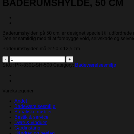
BADERUMSHYLDE, 50 CM
Baderumshylden på 50 cm. er designet specielt til udfordrede mi
Den er samtidig med til at forebygge vold, selvskade og selvm
Baderumshylden måler 50 x 12,5 cm
BADERUMSHYLDE,
50
SKU:
PR-8301-SH-500
Category:
Badeværelsesmiljø
CM
quantity
Varekategorier
Andet
Badeværelsesmiljø
Bariatiske møbler
Bestik & service
Døre & vinduer
Gardinstang
Håndtag og beslag