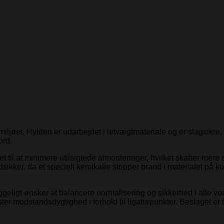
ljøer. Hylden er udarbejdet i letvægtmateriale og er slagsikre, h
ord.
til at minimere utilsigtede afmonteringer, hvilket skaber mere s
dsikker, da et specielt kemikalie stopper brand i materialet på 
ggeligt ønsker at balancere normalisering og sikkerhed i alle vor
ter modstandsdygtighed i forhold til ligaturpunkter. Beslaget 