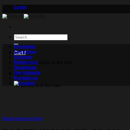
Skip
Login
to
content
Search
for:
Produkter
Løsninger
Cart /
Nyheder
Referencer
No products in the cart.
Download
Om Arkisafe
Cart
Kontakt os
No products in the cart.
Badeværelsesmiljø