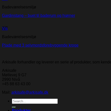
Badeværelsesmiljø
Gardinstang – buet til baderum og hjørner
Vis
Badeværelsesmiljø
Plade med 3 selvmordsforebyggende kroge
Arkisafe forhandler og leverer en serie af produkter, som ken
Arkisafe
Møllevej 9 G7
2990 Nivå
+45 88 63 43 00
Mail:
arkisafe@arkisafe.dk
Search
for:
Produkter