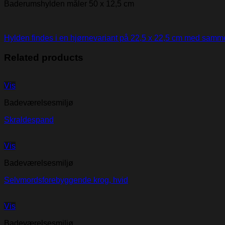
Baderumshylden måler 50 x 12,5 cm
Hylden findes i en hjørnevariant på 22,5 x 22,5 cm med samme
Related products
Vis
Badeværelsesmiljø
Skraldespand
Vis
Badeværelsesmiljø
Selvmordsforebyggende krog, hvid
Vis
Badeværelsesmiljø