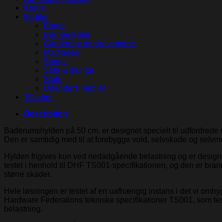
Kroge
Møbler
Borde
Børnemøbler
Garderobe og skriveborde
Madrasser
Senge
Sofa & lounge
Stole
Udendørs møbler
Tilbehør
Description
Baderumshylden på 50 cm. er designet specielt til udfordrede mi
Den er samtidig med til at forebygge vold, selvskade og selvm
Hylden frigives kun ved nedadgående belastning og er designet 
testet i henhold til DHF TS001-specifikationen, og den er bran
større skader.
Hele løsningen er testet af en uafhængig instans i det vi omhy
Hardware Federations tekniske specifikationer TS001, som tes
belastning.