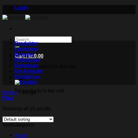
Skip
Login
to
content
Search
Produkter
for:
Løsninger
Nyheder
Cart /
kr.
0,00
Referencer
Download
No products in the cart.
Om Arkisafe
Kontakt os
Cart
No products in the cart.
Møbler
/
Senge
Filter
Showing all 10 results
Varekategorier
Andet