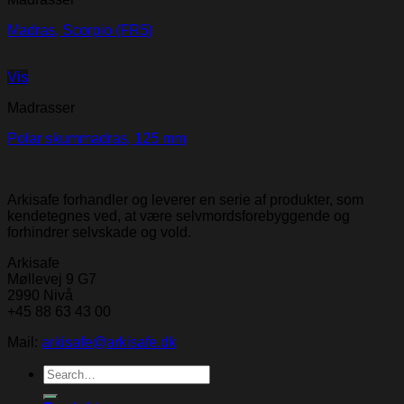
Madras, Scorpio (FR5)
Vis
Madrasser
Polar skummadras, 125 mm
Arkisafe forhandler og leverer en serie af produkter, som
kendetegnes ved, at være selvmordsforebyggende og
forhindrer selvskade og vold.
Arkisafe
Møllevej 9 G7
2990 Nivå
+45 88 63 43 00
Mail:
arkisafe@arkisafe.dk
Search
for: