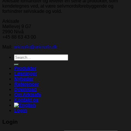
Arkisafe forhandler og leverer en serie af produkter, som
kendetegnes ved, at være selvmordsforebyggende og
forhindrer selvskade og vold.
Arkisafe
Møllevej 9 G7
2990 Nivå
+45 88 63 43 00
Mail:
arkisafe@arkisafe.dk
Search
for:
Produkter
Løsninger
Nyheder
Referencer
Download
Om Arkisafe
Kontakt os
Login
Login