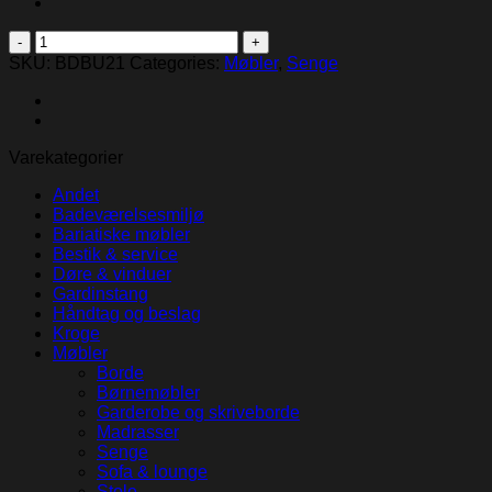
Buddy
daybed
SKU:
BDBU21
Categories:
Møbler
,
Senge
quantity
Varekategorier
Andet
Badeværelsesmiljø
Bariatiske møbler
Bestik & service
Døre & vinduer
Gardinstang
Håndtag og beslag
Kroge
Møbler
Borde
Børnemøbler
Garderobe og skriveborde
Madrasser
Senge
Sofa & lounge
Stole