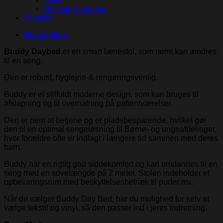
Udendørs møbler
Tilbehør
Description
Buddy Daybed
er en smart lænestol, som nemt kan ændres
til en seng.
Den er robust, hygiejne-& rengøringsvenlig.
Buddy er et stilfuldt moderne design, som kan bruges til
afslapning og til overnatning på patientværelser.
Den er nem at betjene og er pladsbesparende, hvilket gør
den til en optimal sengeløsning til Børne- og ungeafdelinger,
hvor forældre ofte er indlagt i længere tid sammen med deres
barn.
Buddy har en rigtig god siddekomfort og kan omdannes til en
seng med en sovelængde på 2 meter. Stolen indeholder et
opbevaringsrum med beskyttelsesbetræk til puder mv.
Når du vælger Buddy Day Bed, har du mulighed for selv at
vælge tekstil og vinyl, så den passer ind i jeres indretning.