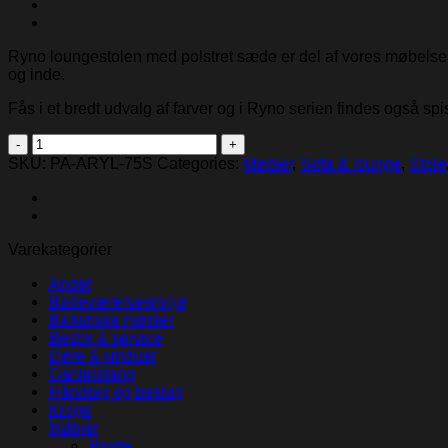
Ryno loungestolen med polstret sæde er del af vores møbelserie
og inde.
Fås i et bredt udvalg af farver og i Ryno serien findes også s
Ryno
loungestol
SKU:
PA-ARYL-75S
Categories:
Møbler
,
Sofa & lounge
,
Stole
polstret
quantity
Varekategorier
Andet
Badeværelsesmiljø
Bariatiske møbler
Bestik & service
Døre & vinduer
Gardinstang
Håndtag og beslag
Kroge
Møbler
Borde