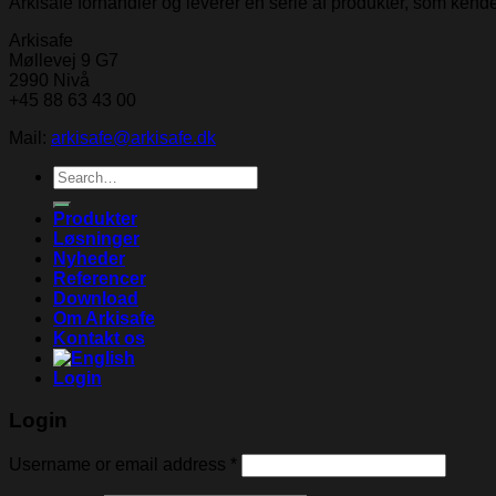
Arkisafe forhandler og leverer en serie af produkter, som ken
Arkisafe
Møllevej 9 G7
2990 Nivå
+45 88 63 43 00
Mail:
arkisafe@arkisafe.dk
Search
for:
Produkter
Løsninger
Nyheder
Referencer
Download
Om Arkisafe
Kontakt os
Login
Login
Username or email address
*