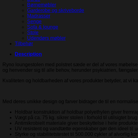
Børnemøbler
Garderobe og skriveborde
Madrasser
Senge
Sofa & lounge
Stole
Udendørs møbler
Tilbehør
Description
Ryno loungestolen med polstret sæde er del af vores møbelserie 
og henvender sig til alle behov, herunder psykiatrien, fængsler
Kvaliteten og holdbarheden af vores produkter betyder, at vi kan
Med deres unikke design og farver bidrager de til en normalise
Holdbar konstruktion af holdbar polyethylen giver fremr
Vægt på ca. 75 kg. sikrer stolen i forhold til utilsigtet brug
Antimikrobielt materiale giver beskyttelse i hele produkt
UV resistent og vandtætte egenskaber gør den ideel til u
Styrke og stabilitetstestet til 500.000 cykler af alvorli