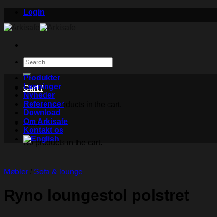
Skip
Login
to
content
Search
for:
Produkter
Løsninger
Cart /
Nyheder
Referencer
No products in the cart.
Download
Om Arkisafe
Cart
Kontakt os
No products in the cart.
Møbler
/
Sofa & lounge
Ryno loungestol polstret