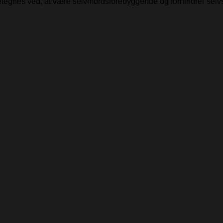
detegnes ved, at være selvmordsforebyggende og forhindrer selv