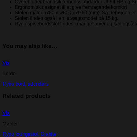
Overeholder brandsikkerhedsstandarder UL94 HB og Bri
Ergonomisk designet til at give fremragende komfort
Stolen måler h780 x w600 x d760 (mm). Sædehøjden er
Stolen findes også i en letvægtsmodel på 15 kg.
Ryno spisebordsstol findes i mange farver og kan også til
You may also like…
Vis
Borde
Ryno bord, udendørs
Related products
Vis
Møbler
Ryno loungestol, Granite