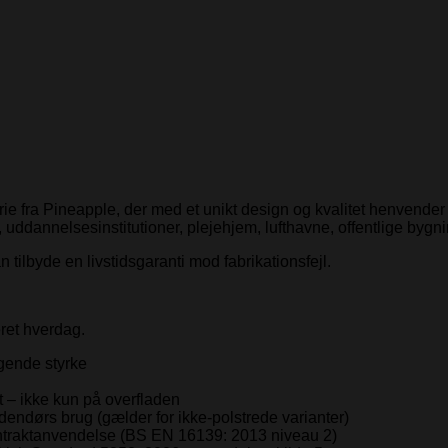
fra Pineapple, der med et unikt design og kvalitet henvender sig
, uddannelsesinstitutioner, plejehjem, lufthavne, offentlige bygn
 tilbyde en livstidsgaranti mod fabrikationsfejl.
ret hverdag.
agende styrke
et – ikke kun på overfladen
dendørs brug (gælder for ikke-polstrede varianter)
g kontraktanvendelse (BS EN 16139: 2013 niveau 2)