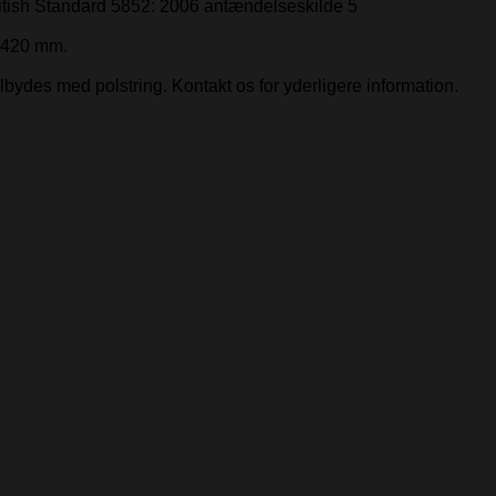
tish Standard 5852: 2006 antændelseskilde 5
 420 mm.
bydes med polstring. Kontakt os for yderligere information.