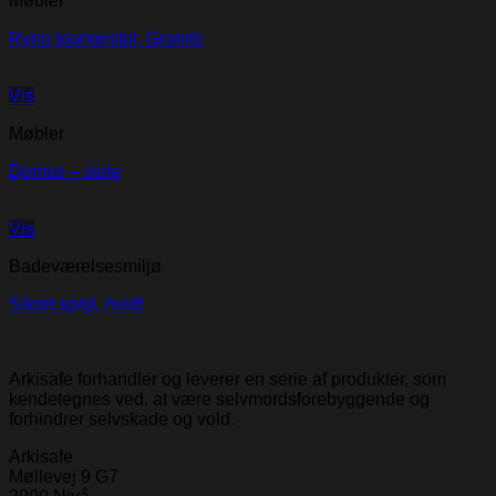
Møbler
Ryno loungestol, Granite
Vis
Møbler
Domus – stole
Vis
Badeværelsesmiljø
Sikret spejl, hvidt
Arkisafe forhandler og leverer en serie af produkter, som
kendetegnes ved, at være selvmordsforebyggende og
forhindrer selvskade og vold.
Arkisafe
Møllevej 9 G7