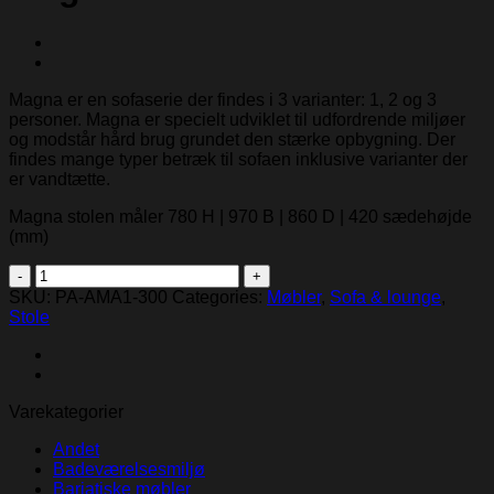
Magna er en sofaserie der findes i 3 varianter: 1, 2 og 3
personer. Magna er specielt udviklet til udfordrende miljøer
og modstår hård brug grundet den stærke opbygning. Der
findes mange typer betræk til sofaen inklusive varianter der
er vandtætte.
Magna stolen måler 780 H | 970 B | 860 D | 420 sædehøjde
(mm)
Magna
stol
SKU:
PA-AMA1-300
Categories:
Møbler
,
Sofa & lounge
,
quantity
Stole
Varekategorier
Andet
Badeværelsesmiljø
Bariatiske møbler