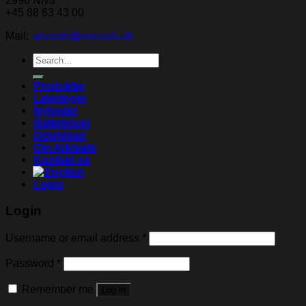
2990 Nivå
+45 88 63 43 00
Mail:
arkisafe@arkisafe.dk
Search
for:
Produkter
Løsninger
Nyheder
Referencer
Download
Om Arkisafe
Kontakt os
Login
Login
Username or email address
*
Password
*
Remember me
Log in