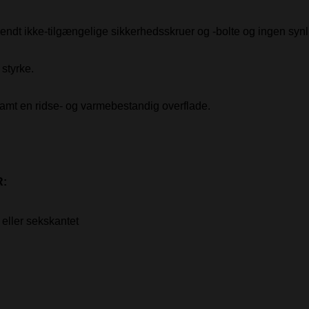
nvendt ikke-tilgængelige sikkerhedsskruer og -bolte og ingen sy
styrke.
mt en ridse- og varmebestandig overflade.
:
eller sekskantet