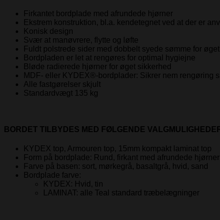
Firkantet bordplade med afrundede hjørner
Ekstrem konstruktion, bl.a. kendetegnet ved at der er a
Konisk design
Svær at manøvrere, flytte og løfte
Fuldt polstrede sider med dobbelt syede sømme for øget 
Bordpladen er let at rengøres for optimal hygiejne
Bløde radierede hjørner for øget sikkerhed
MDF- eller KYDEX®-bordplader: Sikrer nem rengøring sa
Alle fastgørelser skjult
Standardvægt 135 kg
BORDET TILBYDES MED FØLGENDE VALGMULIGHEDER
KYDEX top, Armouren top, 15mm kompakt laminat top
Form på bordplade: Rund, firkant med afrundede hjørner 
Farve på basen: sort, mørkegrå, basaltgrå, hvid, sand
Bordplade farve:
KYDEX: Hvid, tin
LAMINAT: alle Teal standard træbelægninger