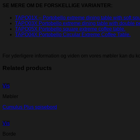
SE MERE OM DE FORSKELLIGE VARIANTER:
TAPO01X – Portobello extreme dining table with soft sq
TAPO03X Portobello extreme dining table with double pe
TAPO05X Portobello square extreme coffee table.
TAPO04X Portobello Circular Extreme Coffee Table.
For yderligere information og viden om vores møbler kan du 
Related products
Vis
Møbler
Cumulus Plus spisebord
Vis
Borde