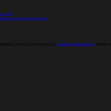
uare top
destal and rectangular top.
kontakte Cornelia Løvenskjold på
cornelia@arkisafe.dk
, direkte