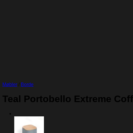
Møbler
/
Borde
Teal Portobello Extreme Coff