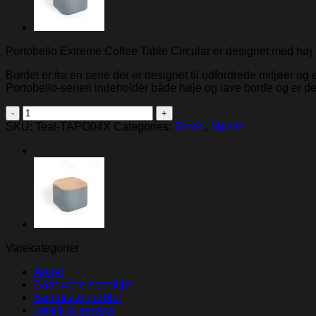
Portobello Extreme Coffee Table Circular er designet med høj
Bordet er fra en serie der er designet til udfordrede miljøer og
Portobello-serien indeholder både høje og lave borde og er 
Teal
Portobello
SKU:
Teal-TAPO04X
Categories:
Borde
,
Møbler
Extreme
Coffee
Table
-
Circular
quantity
Varekategorier
Andet
Badeværelsesmiljø
Bariatiske møbler
Bestik & service