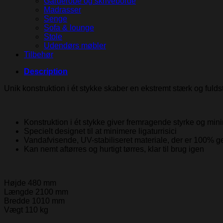
Garderobe og skriveborde
Madrasser
Senge
Sofa & lounge
Stole
Udendørs møbler
Tilbehør
Description
Unik konstruktion i ét stykke skaber en ekstremt stærk og ful
Konstruktion i ét stykke giver fremragende styrke og mini
Specielt designet til at minimere ligaturrisici
Vandafvisende, UV-stabiliseret materiale, der er 100% 
Kan nemt aftørres og hurtigt tørres, klar til brug igen
Højde
480 mm
Længde
2100 mm
Bredde
1010 mm
Vægt
110 kg