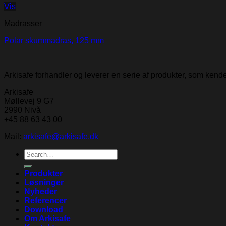
Vis
Madrasser
Polar skummadras, 125 mm
Arkisafe forhandler og leverer en serie af produkter, som ken
Arkisafe
Møllevej 9 G7
2990 Nivå
+45 88 63 43 00
Mail:
arkisafe@arkisafe.dk
Search
for:
Produkter
Løsninger
Nyheder
Referencer
Download
Om Arkisafe