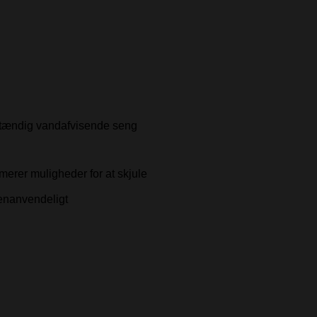
dstændig vandafvisende seng
merer muligheder for at skjule
genanvendeligt