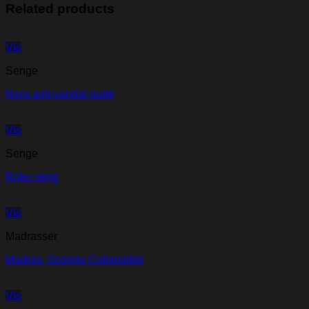
Related products
Vis
Senge
Nora anti-vandal pude
Vis
Senge
Roku seng
Vis
Madrasser
Madras, Scorpio Collapsible
Vis