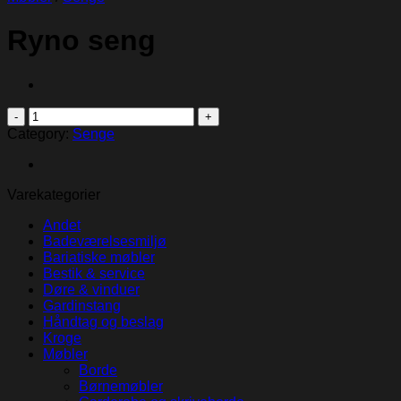
Ryno seng
Ryno
seng
Category:
Senge
quantity
Varekategorier
Andet
Badeværelsesmiljø
Bariatiske møbler
Bestik & service
Døre & vinduer
Gardinstang
Håndtag og beslag
Kroge
Møbler
Borde
Børnemøbler