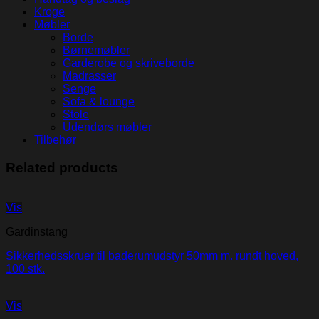
Kroge
Møbler
Borde
Børnemøbler
Garderobe og skriveborde
Madrasser
Senge
Sofa & lounge
Stole
Udendørs møbler
Tilbehør
Related products
Vis
Gardinstang
Sikkerhedsskruer til baderumudstyr 50mm m. rundt hoved,
100 stk.
Vis