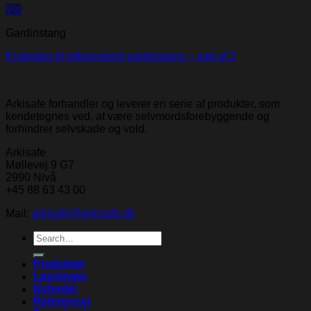
Vis
Gardinstang
Endestop til loftmonteret gardinstang – sæt af 2
Arkisafe forhandler og leverer en serie af produkter, som
kendetegnes ved, at være selvmordsforebyggende og
forhindrer selvskade og vold.
Arkisafe
Møllevej 9 G7
2990 Nivå
+45 88 63 43 00
Mail:
arkisafe@arkisafe.dk
Search
for:
Produkter
Løsninger
Nyheder
Referencer