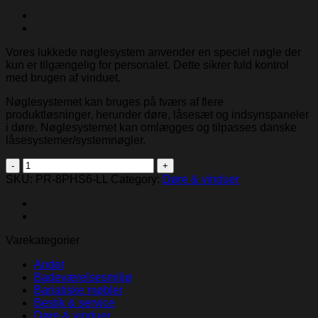
Vores lukkede nøglesystem anvender en speciel nøgle der
kun er tilgængelig for personalet. Dette sikrer fuld kontrol
med brugen af vinduet.
Nøglesystemet kan bruges på tværs af flere
produktløsninger, herunder døre, låsesæt og indsynspaneler
i døre. Nøglesystemet kan omlægges og tilpasses danske
låsesystemer/systemnøgler.
LIFELINE
KEYWAY
SKU:
PR-8PHS6-LL
Category:
Døre & vinduer
VINDUESHÅNDTAG
quantity
Varekategorier
Andet
Badeværelsesmiljø
Bariatiske møbler
Bestik & service
Døre & vinduer