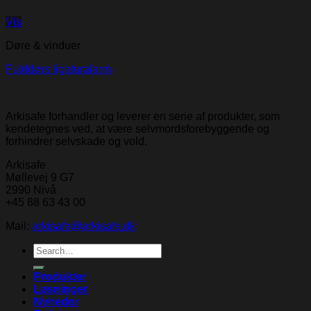
Vis
Døre & vinduer
Fulddørs ligaturalarm
Arkisafe forhandler og leverer en serie af produkter, som
kendetegnes ved, at være selvmordsforebyggende og
forhindrer selvskade og vold.
Arkisafe
Møllevej 9 G7
2990 Nivå
+45 88 63 43 00
Mail:
arkisafe@arkisafe.dk
Search
for:
Produkter
Løsninger
Nyheder