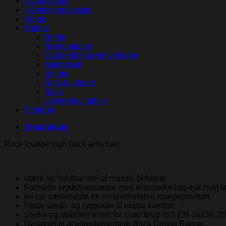
Gardinstang
Håndtag og beslag
Kroge
Møbler
Borde
Børnemøbler
Garderobe og skriveborde
Madrasser
Senge
Sofa & lounge
Stole
Udendørs møbler
Tilbehør
Description
Rock lounge high back armchair
stærk og holdbar stel af massiv birketræ
Formede krydsfinersæder med slidstærke høj-tryk hvid la
en lav sædehøjde for en komfortabel loungeposition
Faste sæde- og rygpuder til ekstra komfort
Styrke og stabilitet testet for svær brug (BS EN 16139:2
Designet til at komplementere Rock Dining Range