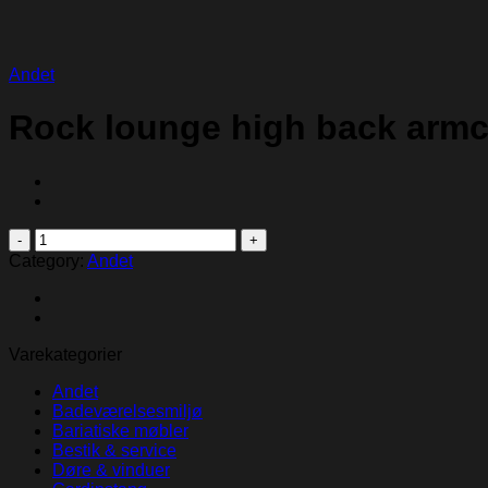
Andet
Rock lounge high back armc
Rock
lounge
Category:
Andet
high
back
armchair
quantity
Varekategorier
Andet
Badeværelsesmiljø
Bariatiske møbler
Bestik & service
Døre & vinduer