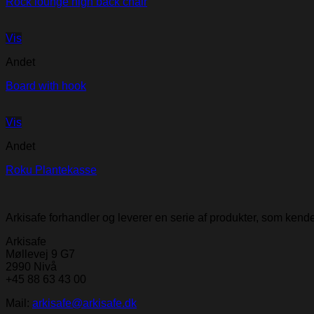
Rock lounge high back chair
Vis
Andet
Board with hook
Vis
Andet
Roku Plantekasse
Arkisafe forhandler og leverer en serie af produkter, som ken
Arkisafe
Møllevej 9 G7
2990 Nivå
+45 88 63 43 00
Mail:
arkisafe@arkisafe.dk