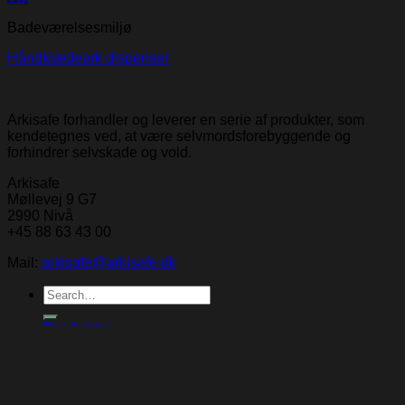
Badeværelsesmiljø
Håndklædeark dispenser
Arkisafe forhandler og leverer en serie af produkter, som
kendetegnes ved, at være selvmordsforebyggende og
forhindrer selvskade og vold.
Arkisafe
Møllevej 9 G7
2990 Nivå
+45 88 63 43 00
Mail:
arkisafe@arkisafe.dk
Search
for:
Produkter
Løsninger
Nyheder
Referencer
Download