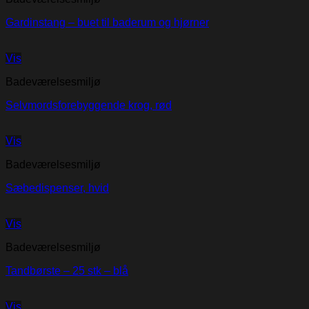
Gardinstang – buet til baderum og hjørner
Vis
Badeværelsesmiljø
Selvmordsforebyggende krog, rød
Vis
Badeværelsesmiljø
Sæbedispenser, hvid
Vis
Badeværelsesmiljø
Tandbørste – 25 stk – blå
Vis