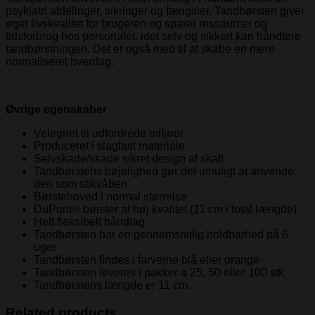
psykiatri afdelinger, sikringer og fængsler. Tandbørsten giver
øget livskvalitet for brugeren og sparer ressourcer og
tidsforbrug hos personalet, idet selv og sikkert kan håndtere
tandbørstningen. Det er også med til at skabe en mere
normaliseret hverdag.
Øvrige egenskaber
Velegnet til udfordrede miljøer
Produceret i slagfast materiale
Selvskade/skade sikret design af skaft
Tandbørstens bøjelighed gør det umuligt at anvende
den som stikvåben
Børstehoved i normal størrelse
DuPont® børster af høj kvalitet (11 cm i total længde)
Helt fleksibelt håndtag
Tandbørsten har en gennemsnitlig holdbarhed på 6
uger
Tandbørsten findes i farverne blå eller orange
Tandbørsten leveres i pakker a 25, 50 eller 100 stk.
Tandbørstens længde er 11 cm.
Related products