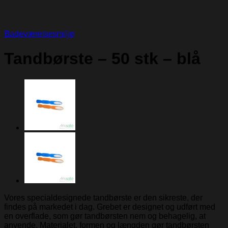
Badeværelsesmiljø
Tandbørste – 50 stk – blå
Vores specialdesignede tandbørste er den sikreste, der
findes på markedet i dag. Grebet er designet og udført med
en overflade, som gør tandbørsten nem og behagelig, at
anvende. Materialet, formen og længden gør tandbørsten