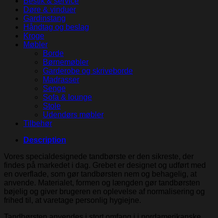
Bestik & service
Døre & vinduer
Gardinstang
Håndtag og beslag
Kroge
Møbler
Borde
Børnemøbler
Garderobe og skriveborde
Madrasser
Senge
Sofa & lounge
Stole
Udendørs møbler
Tilbehør
Description
Vores specialdesignede tandbørste er den sikreste, der
findes på markedet i dag. Grebet er designet og udført med
en overflade, som gør tandbørsten nem og behagelig, at
anvende. Materialet, formen og længden gør tandbørsten
bøjelig og giver brugeren en oplevelse af normalisering og
frihed til, at varetage personlig hygiejne.
Tandbørsten anvendes i stort omfang i i nordamerikanske