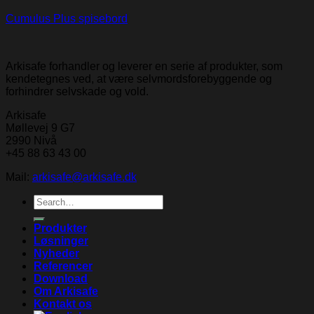
Cumulus Plus spisebord
Arkisafe forhandler og leverer en serie af produkter, som
kendetegnes ved, at være selvmordsforebyggende og
forhindrer selvskade og vold.
Arkisafe
Møllevej 9 G7
2990 Nivå
+45 88 63 43 00
Mail:
arkisafe@arkisafe.dk
Search
for:
Produkter
Løsninger
Nyheder
Referencer
Download
Om Arkisafe
Kontakt os