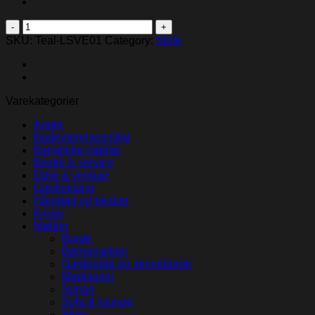
Velvære
high
SKU:
Teal-LSVE01
Category:
Stole
back
armchair
quantity
Varekategorier
Andet
Badeværelsesmiljø
Bariatiske møbler
Bestik & service
Døre & vinduer
Gardinstang
Håndtag og beslag
Kroge
Møbler
Borde
Børnemøbler
Garderobe og skriveborde
Madrasser
Senge
Sofa & lounge
Stole