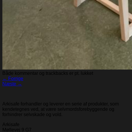
Både kommentar og trackbacks er pt. lukket
←
Forrige
Næste
→
Arkisafe forhandler og leverer en serie af produkter, som
kendetegnes ved, at være selvmordsforebyggende og
forhindrer selvskade og vold.
Arkisafe
Møllevej 9 G7