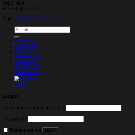
2990 Nivå
+45 88 63 43 00
Mail:
arkisafe@arkisafe.dk
Search
for:
Produkter
Løsninger
Nyheder
Referencer
Download
Om Arkisafe
Kontakt os
Login
Login
Username or email address
*
Password
*
Remember me
Log in