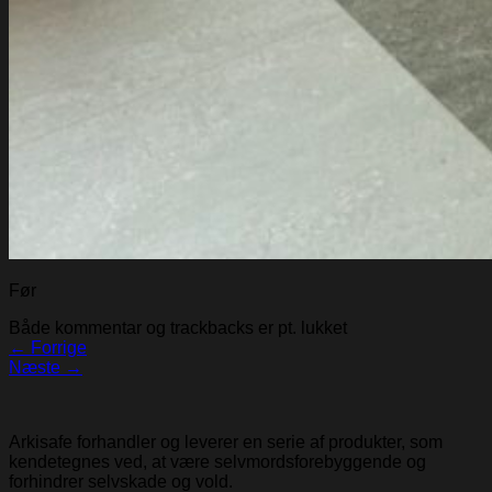
Før
Både kommentar og trackbacks er pt. lukket
←
Forrige
Næste
→
Arkisafe forhandler og leverer en serie af produkter, som
kendetegnes ved, at være selvmordsforebyggende og
forhindrer selvskade og vold.