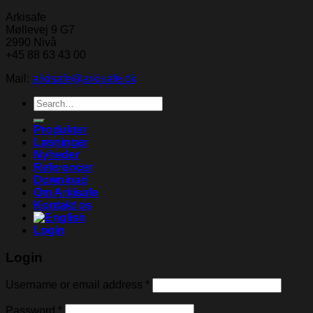
Arkisafe
Møllevej 9 G7
2990 Nivå
+45 88 63 43 00
Mail:
arkisafe@arkisafe.dk
Search
for:
Produkter
Løsninger
Nyheder
Referencer
Download
Om Arkisafe
Kontakt os
Login
Login
Username or email address
*
Password
*