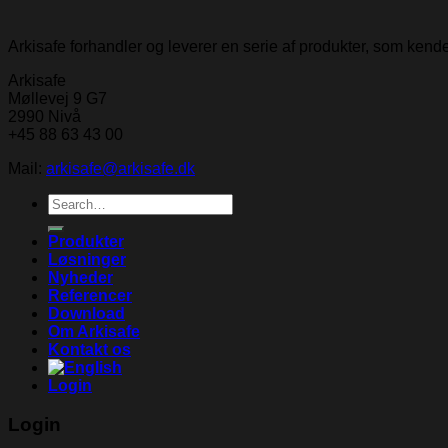
Arkisafe forhandler og leverer en serie af produkter, som ken
Arkisafe
Møllevej 9 G7
2990 Nivå
+45 88 63 43 00
Mail:
arkisafe@arkisafe.dk
Search
for:
Produkter
Løsninger
Nyheder
Referencer
Download
Om Arkisafe
Kontakt os
Login
Login