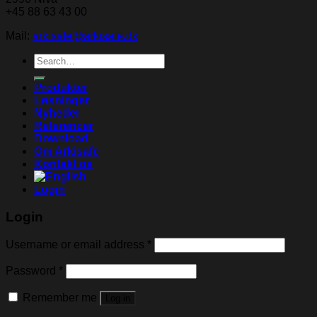
+45 88 63 43 00
Mail:
arkisafe@arkisafe.dk
Search
for:
Produkter
Løsninger
Nyheder
Referencer
Download
Om Arkisafe
Kontakt os
Login
Login
Username or email address
*
Password
*
Remember me
Log in