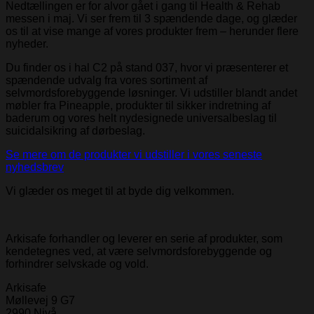
Nedtællingen er for alvor gået i gang til Health & Rehab
messen i maj. Vi ser frem til 3 spændende dage, og glæder
os til at vise mange af vores produkter frem – herunder flere
nyheder.
Du finder os i hal C2 på stand 037, hvor vi præsenterer et
spændende udvalg fra vores sortiment af
selvmordsforebyggende løsninger. Vi udstiller blandt andet
møbler fra Pineapple, produkter til sikker indretning af
baderum og vores helt nydesignede universalbeslag til
suicidalsikring af dørbeslag.
Se mere om de produkter vi udstiller i vores seneste
nyhedsbrev
Vi glæder os meget til at byde dig velkommen.
Arkisafe forhandler og leverer en serie af produkter, som
kendetegnes ved, at være selvmordsforebyggende og
forhindrer selvskade og vold.
Arkisafe
Møllevej 9 G7
2990 Nivå