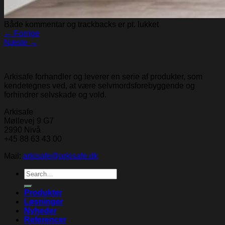
Både kommentar og trackbacks er pt. lukket
←
Forrige
Næste
→
Arkisafe forhandler og leverer en serie af produkter, som
kendetegnes ved, at være selvmordsforebyggende og
forhindrer selvskade og vold.
Arkisafe
Møllevej 9 G7
2990 Nivå
+45 88 63 43 00
Mail:
arkisafe@arkisafe.dk
Search
for:
Produkter
Løsninger
Nyheder
Referencer