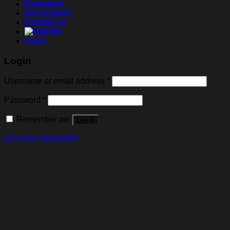
Download
Om Arkisafe
Kontakt os
Login
Login
Username or email address
*
Password
*
Remember me
Log in
Lost your password?