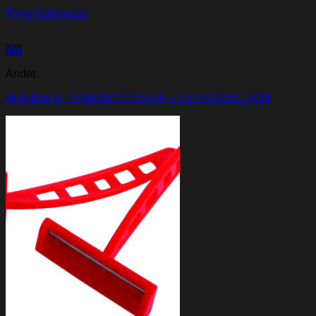
Ryno Safewaste
Vis
Andet
ARKISAFE TV-BESKYTTELSE – TV PROTECTION