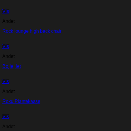
Vis
Andet
Rock lounge high back chair
Vis
Andet
Bøjle, let
Vis
Andet
Roku Plantekasse
Vis
Andet