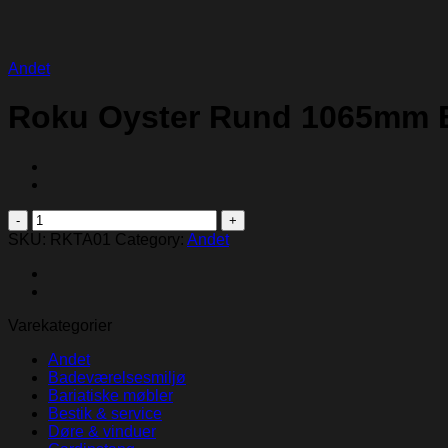
Andet
Roku Oyster Rund 1065mm 
Roku
Oyster
SKU:
RKTA01
Category:
Andet
Rund
1065mm
Bord
quantity
Varekategorier
Andet
Badeværelsesmiljø
Bariatiske møbler
Bestik & service
Døre & vinduer