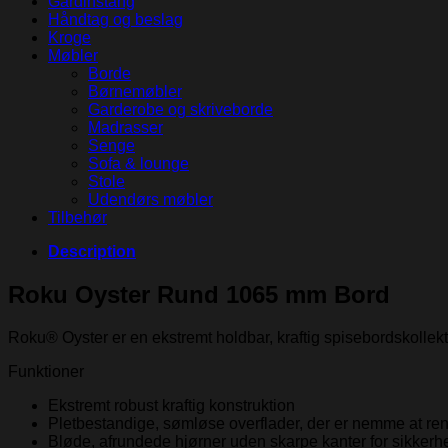
Gardinstang
Håndtag og beslag
Kroge
Møbler
Borde
Børnemøbler
Garderobe og skriveborde
Madrasser
Senge
Sofa & lounge
Stole
Udendørs møbler
Tilbehør
Description
Roku Oyster Rund 1065 mm
Bord
Roku® Oyster er en ekstremt holdbar, kraftig spisebordskollekti
Funktioner
Ekstremt robust kraftig konstruktion
Pletbestandige, sømløse overflader, der er nemme at re
Bløde, afrundede hjørner uden skarpe kanter for sikkerh