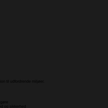
on til udfordrende miljøer.
ngøre
ed og sikkerhed