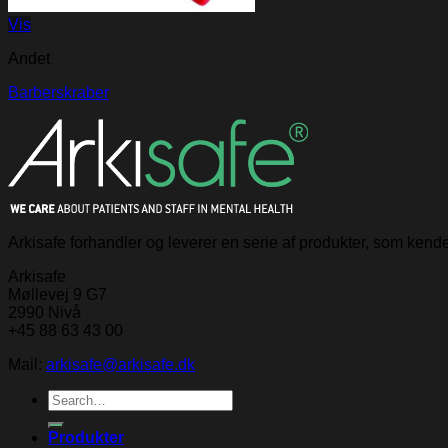
Vis
Andet
Barberskraber
Arkisafe forhandler og leverer en serie af produkter, som ken
Arkisafe
Møllevej 9 G7
2990 Nivå
+45 88 63 43 00
Mail:
arkisafe@arkisafe.dk
Search
for:
Produkter