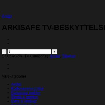
Andet
ARKISAFE TV-BESKYTTELS
ARKISAFE
TV-
SKU:
AS-50" TV
Categories:
Andet
,
Tilbehør
BESKYTTELSE
-
TV
PROTECTION
Varekategorier
quantity
Andet
Badeværelsesmiljø
Bariatiske møbler
Bestik & service
Døre & vinduer