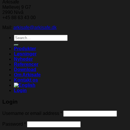
Arkisafe
Møllevej 9 G7
2990 Nivå
+45 88 63 43 00
Mail:
arkisafe@arkisafe.dk
Search
for:
Produkter
Løsninger
Nyheder
Referencer
Download
Om Arkisafe
Kontakt os
Login
Login
Username or email address
*
Password
*