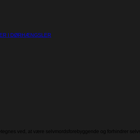
TER I DØRHÆNGSLER
detegnes ved, at være selvmordsforebyggende og forhindrer selv