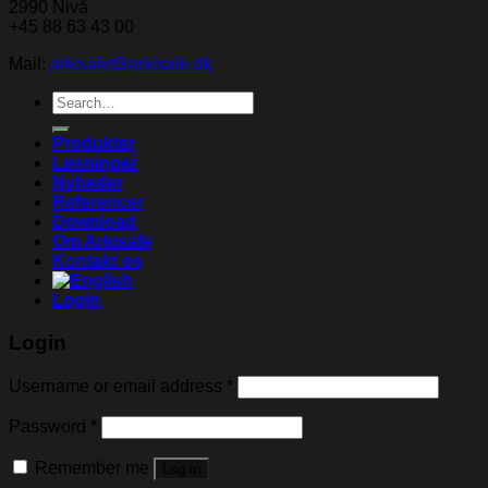
2990 Nivå
+45 88 63 43 00
Mail:
arkisafe@arkisafe.dk
Search
for:
Produkter
Løsninger
Nyheder
Referencer
Download
Om Arkisafe
Kontakt os
Login
Login
Username or email address
*
Password
*
Remember me
Log in