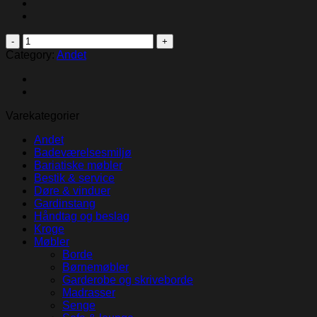
Barberskraber
quantity
Category:
Andet
Varekategorier
Andet
Badeværelsesmiljø
Bariatiske møbler
Bestik & service
Døre & vinduer
Gardinstang
Håndtag og beslag
Kroge
Møbler
Borde
Børnemøbler
Garderobe og skriveborde
Madrasser
Senge