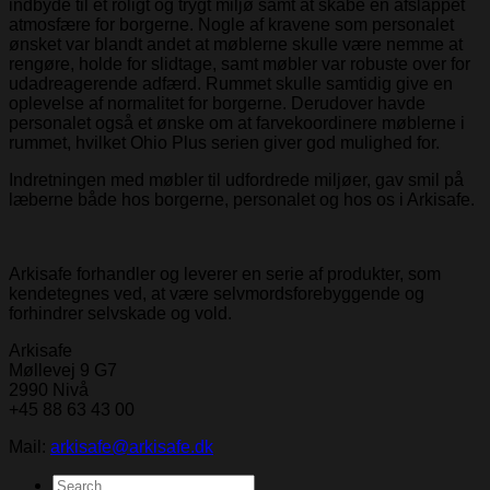
indbyde til et roligt og trygt miljø samt at skabe en afslappet
atmosfære for borgerne. Nogle af kravene som personalet
ønsket var blandt andet at møblerne skulle være nemme at
rengøre, holde for slidtage, samt møbler var robuste over for
udadreagerende adfærd. Rummet skulle samtidig give en
oplevelse af normalitet for borgerne. Derudover havde
personalet også et ønske om at farvekoordinere møblerne i
rummet, hvilket Ohio Plus serien giver god mulighed for.
Indretningen med møbler til udfordrede miljøer, gav smil på
læberne både hos borgerne, personalet og hos os i Arkisafe.
Arkisafe forhandler og leverer en serie af produkter, som
kendetegnes ved, at være selvmordsforebyggende og
forhindrer selvskade og vold.
Arkisafe
Møllevej 9 G7
2990 Nivå
+45 88 63 43 00
Mail:
arkisafe@arkisafe.dk
Search