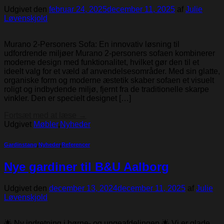
Udgivet den
februar 24, 2025
december 11, 2025
af
Julie
Løvenskjold
Murano 2-Personers Sofa: En innovativ løsning til
udfordrende miljøer Murano 2-personers sofaen kombinerer
moderne design med funktionalitet, hvilket gør den til et
ideelt valg for et væld af anvendelsesområder. Med sin glatte,
organiske form og moderne æstetik skaber sofaen et visuelt
roligt og indbydende miljø, fjernt fra de traditionelle skarpe
vinkler. Den er specielt designet […]
Fortsæt med at læse
→
Udgivet
Møbler
,
Nyheder
Gardinstang
,
Nyheder
,
Referencer
Nye gardiner til B&U Aalborg
Udgivet den
december 13, 2024
december 11, 2025
af
Julie
Løvenskjold
🌟 Ny indretning i børne- og ungeafdelingen 🌟 Vi er glade