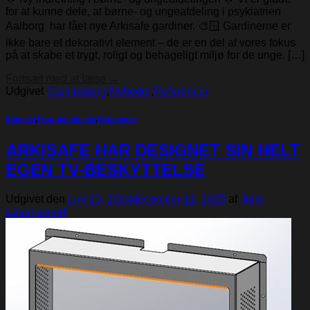
for at kunne dele, at børne- og ungeafdeling i psykiatrien
Aalborg har fået nye Arkisafe gardiner. 🎨🪟 Gardinerne er
ikke bare et dekorativt element – de er en del af vores fokus
på at skabe et trygt, roligt og behageligt miljø for de unge. […]
Fortsæt med at læse
→
Udgivet
Gardinstang
,
Nyheder
,
Referencer
Nyheder
,
Produktnyheder
,
Referencer
ARKISAFE HAR DESIGNET SIN HELT
EGEN TV-BESKYTTELSE
Udgivet den
juni 20, 2024
december 11, 2025
af
Julie
Løvenskjold