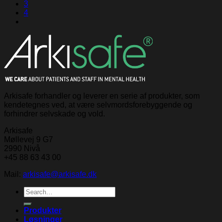
3
4
Arkisafe forhandler og leverer en serie af produkter, som
kendetegnes ved, at være selvmordsforebyggende og
forhindrer selvskade og vold.
Arkisafe
Møllevej 9 G7
2990 Nivå
+45 88 63 43 00
Mail:
arkisafe@arkisafe.dk
Search
for:
Produkter
Løsninger