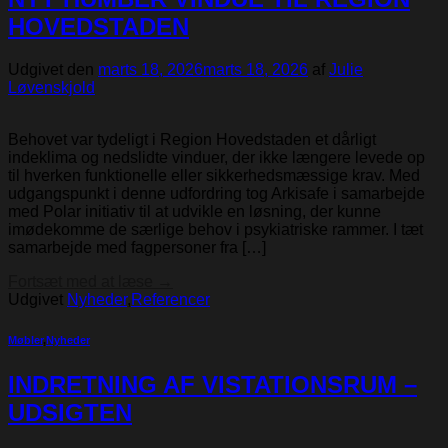
HOVEDSTADEN
Udgivet den
marts 18, 2026
marts 18, 2026
af
Julie
Løvenskjold
Behovet var tydeligt i Region Hovedstaden et dårligt
indeklima og nedslidte vinduer, der ikke længere levede op
til hverken funktionelle eller sikkerhedsmæssige krav. Med
udgangspunkt i denne udfordring tog Arkisafe i samarbejde
med Polar initiativ til at udvikle en løsning, der kunne
imødekomme de særlige behov i psykiatriske rammer. I tæt
samarbejde med fagpersoner fra […]
Fortsæt med at læse
→
Udgivet
Nyheder
,
Referencer
Møbler
,
Nyheder
INDRETNING AF VISTATIONSRUM –
UDSIGTEN