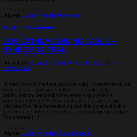
Fortsæt med at læse
→
Udgivet
Møbler
,
Nyheder
,
Referencer
Møbler
,
Nyheder
,
Produktnyheder
EOS EXTREME DINING TABLE –
NYHED FRA TEAL
Udgivet den
august 5, 2025
december 11, 2025
af
Julie
Løvenskjold
Nyhed: Eos – Et markant og robust valg til krævende miljøer
Vi er stolte af at præsentere Eos – en karakteristisk
bordkollektion, der kombinerer æstetik og styrke i ét
gennemført design. Med sin markante centrale stålsøjle
udstråler Eos tilstedeværelse og stabilitet og er skabt til at
imødekomme behovene i selv de mest udfordrende miljøer.
Eos-bordene […]
Fortsæt med at læse
→
Udgivet
Møbler
,
Nyheder
,
Produktnyheder