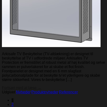
Arkisafe TV Beskyttelse (TV-afdækning) er designet til
beskyttelse af TV i udfordrede miljøer. Arkisafes TV
Protection er fremstillet af robust metal af høj kvalitet og selve
rammen er pulverlakeret for at skabe et flot finish.
Frontpanelet er designet med en 6 mm slagfast
polycarbonatplade for at beskytte tv’et yderligere og skabe
større sikkerhed. Vores tv-beskyttelse […]
Fortsæt med at læse
→
Udgivet
Nyheder
,
Produktnyheder
,
Referencer
1
2