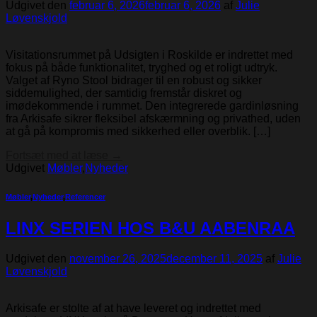
Udgivet den
februar 6, 2026
februar 6, 2026
af
Julie
Løvenskjold
Visitationsrummet på Udsigten i Roskilde er indrettet med
fokus på både funktionalitet, tryghed og et roligt udtryk.
Valget af Ryno Stool bidrager til en robust og sikker
siddemulighed, der samtidig fremstår diskret og
imødekommende i rummet. Den integrerede gardinløsning
fra Arkisafe sikrer fleksibel afskærmning og privathed, uden
at gå på kompromis med sikkerhed eller overblik. […]
Fortsæt med at læse
→
Udgivet
Møbler
,
Nyheder
Møbler
,
Nyheder
,
Referencer
LINX SERIEN HOS B&U AABENRAA
Udgivet den
november 26, 2025
december 11, 2025
af
Julie
Løvenskjold
Arkisafe er stolte af at have leveret og indrettet med