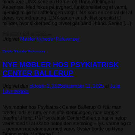
modulære LINX-serie på Børne- og Ungeafdelingen i
Aabenraa. Med fokus på tryghed, funktionalitet og et varmt,
hjemligt miljø har afdelingen valgt LINX som en central del af
deres nye indretning. LINX-serien er udviklet specifikt til
miljøer, hvor sikkerhed og trivsel går hånd i hånd. Serien […]
Fortsæt med at læse
→
Udgivet
Møbler
,
Nyheder
,
Referencer
Møbler
,
Nyheder
,
Referencer
NYE MØBLER HOS PSYKIATRISK
CENTER BALLERUP
Udgivet den
oktober 2, 2025
december 11, 2025
af
Julie
Løvenskjold
Nye møbler hos Psykiatrisk Center Ballerup 🌻 Når man
træder ind i et rum, er det ofte stemningen, man lægger
mærke til først. På Psykiatrisk Center Ballerup har vi netop
været med til at skabe netop den stemning – lys, varme og ro
– gennem indretningen med vores Oyster borde og Ryno
Dining stole. Møblerne […]