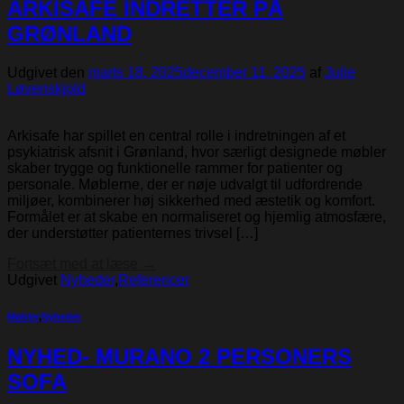
ARKISAFE INDRETTER PÅ
GRØNLAND
Udgivet den
marts 18, 2025
december 11, 2025
af
Julie
Løvenskjold
Arkisafe har spillet en central rolle i indretningen af et
psykiatrisk afsnit i Grønland, hvor særligt designede møbler
skaber trygge og funktionelle rammer for patienter og
personale. Møblerne, der er nøje udvalgt til udfordrende
miljøer, kombinerer høj sikkerhed med æstetik og komfort.
Formålet er at skabe en normaliseret og hjemlig atmosfære,
der understøtter patienternes trivsel […]
Fortsæt med at læse
→
Udgivet
Nyheder
,
Referencer
Møbler
,
Nyheder
NYHED- MURANO 2 PERSONERS
SOFA