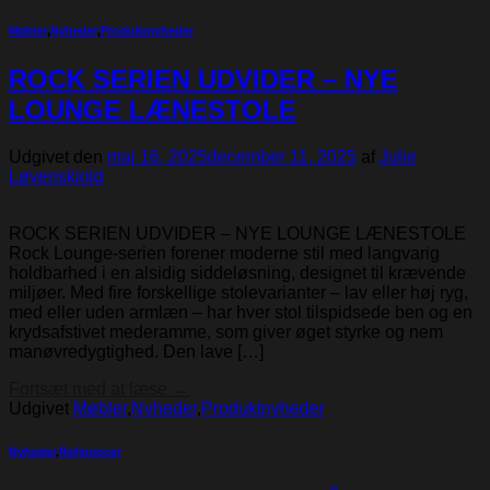
Møbler
,
Nyheder
,
Produktnyheder
ROCK SERIEN UDVIDER – NYE
LOUNGE LÆNESTOLE
Udgivet den
maj 16, 2025
december 11, 2025
af
Julie
Løvenskjold
ROCK SERIEN UDVIDER – NYE LOUNGE LÆNESTOLE
Rock Lounge-serien forener moderne stil med langvarig
holdbarhed i en alsidig sidde­løsning, designet til krævende
miljøer. Med fire forskellige stolevarianter – lav eller høj ryg,
med eller uden armlæn – har hver stol tilspidsede ben og en
krydsafstivet mederamme, som giver øget styrke og nem
manøvredygtighed. Den lave […]
Fortsæt med at læse
→
Udgivet
Møbler
,
Nyheder
,
Produktnyheder
Nyheder
,
Referencer