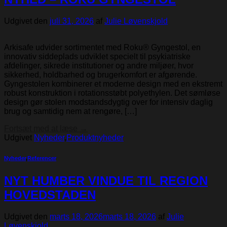
Udgivet den
juli 31, 2026
af
Julie Løvenskjold
Arkisafe udvider sortimentet med Roku® Gyngestol, en
innovativ siddeplads udviklet specielt til psykiatriske
afdelinger, sikrede institutioner og andre miljøer, hvor
sikkerhed, holdbarhed og brugerkomfort er afgørende.
Gyngestolen kombinerer et moderne design med en ekstremt
robust konstruktion i rotationsstøbt polyethylen. Det sømløse
design gør stolen modstandsdygtig over for intensiv daglig
brug og samtidig nem at rengøre, […]
Fortsæt med at læse
→
Udgivet
Nyheder
,
Produktnyheder
Nyheder
,
Referencer
NYT HUMBER VINDUE TIL REGION
HOVEDSTADEN
Udgivet den
marts 18, 2026
marts 18, 2026
af
Julie
Løvenskjold