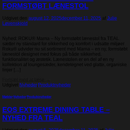
FORMSTØBT LÆNESTOL
Udgivet den
august 12, 2025
december 11, 2025
af
Julie
Løvenskjold
Nyhed: ROKU® Marna – Ny formstøbt lænestol fra TEAL
sætter ny standard for sikkerhed og komfort i udsatte miljøer
Roku® udvider nu sit sortiment med Marna – en ny, formstøbt
lænestol designet med fokus på både sikkerhed,
funktionalitet og æstetik. Lænestolen er en del af en ny
kollektion af loungesæder, kendetegnet ved glatte, organiske
linjer […]
Fortsæt med at læse
→
Udgivet
Nyheder
,
Produktnyheder
Møbler
,
Nyheder
,
Produktnyheder
EOS EXTREME DINING TABLE –
NYHED FRA TEAL