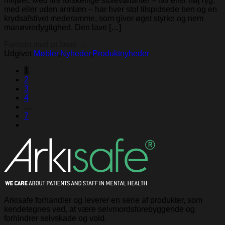
miljøer. Med fire forskellige stolevarianter – lav eller høj ryg,
med eller uden armlæn – har hver stol tilspidsede ben og en
krydsafstivet mederamme, som giver øget styrke og nem
manøvredygtighed. Den lave […]
Fortsæt med at læse
→
Udgivet
Møbler
,
Nyheder
,
Produktnyheder
1
2
3
4
…
7
Arkisafe forhandler og leverer en serie af produkter, som
kendetegnes ved, at være selvmordsforebyggende og
forhindrer selvskade og vold.