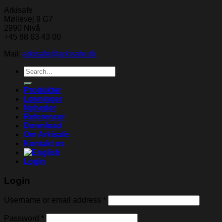
Arkisafe
Møllevej 9 G7
2990 Nivå
+45 88 63 43 00
Mail:
arkisafe@arkisafe.dk
Search
for:
Produkter
Løsninger
Nyheder
Referencer
Download
Om Arkisafe
Kontakt os
Login
Login
Username or email address
*
Password
*