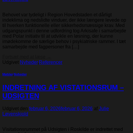
Behovet var tydeligt i Region Hovedstaden et dårligt
indeklima og nedslidte vinduer, der ikke længere levede op
til hverken funktionelle eller sikkerhedsmæssige krav. Med
udgangspunkt i denne udfordring tog Arkisafe i samarbejde
med Polar initiativ til at udvikle en løsning, der kunne
imødekomme de særlige behov i psykiatriske rammer. I tæt
samarbejde med fagpersoner fra […]
Fortsæt med at læse
→
Udgivet
Nyheder
,
Referencer
Møbler
,
Nyheder
INDRETNING AF VISTATIONSRUM –
UDSIGTEN
Udgivet den
februar 6, 2026
februar 6, 2026
af
Julie
Løvenskjold
Visitationsrummet på Udsigten i Roskilde er indrettet med