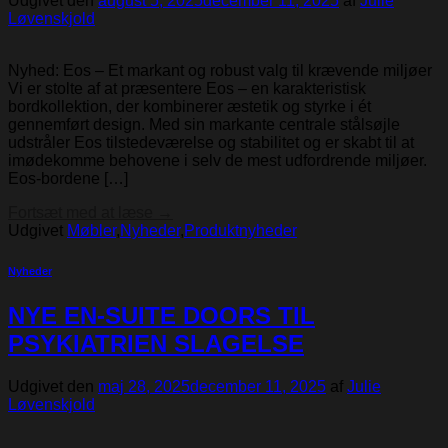
Udgivet den
august 5, 2025
december 11, 2025
af
Julie
Løvenskjold
Nyhed: Eos – Et markant og robust valg til krævende miljøer
Vi er stolte af at præsentere Eos – en karakteristisk
bordkollektion, der kombinerer æstetik og styrke i ét
gennemført design. Med sin markante centrale stålsøjle
udstråler Eos tilstedeværelse og stabilitet og er skabt til at
imødekomme behovene i selv de mest udfordrende miljøer.
Eos-bordene […]
Fortsæt med at læse
→
Udgivet
Møbler
,
Nyheder
,
Produktnyheder
Nyheder
NYE EN-SUITE DOORS TIL
PSYKIATRIEN SLAGELSE
Udgivet den
maj 28, 2025
december 11, 2025
af
Julie
Løvenskjold