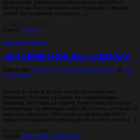
og personale. Indretningen omfatter blandt andet Ryno
Dining Chair, Ryno Gyngestol samt Portobello Coffetable –
møbler, der kombinerer robusthed […]
Fortsæt med at læse
→
Udgivet
Nyheder
Møbler
,
Nyheder
,
Referencer
LINX SERIEN HOS B&U AABENRAA
Udgivet den
november 26, 2025
december 11, 2025
af
Julie
Løvenskjold
Arkisafe er stolte af at have leveret og indrettet med
modulære LINX-serie på Børne- og Ungeafdelingen i
Aabenraa. Med fokus på tryghed, funktionalitet og et varmt,
hjemligt miljø har afdelingen valgt LINX som en central del af
deres nye indretning. LINX-serien er udviklet specifikt til
miljøer, hvor sikkerhed og trivsel går hånd i hånd. Serien […]
Fortsæt med at læse
→
Udgivet
Møbler
,
Nyheder
,
Referencer