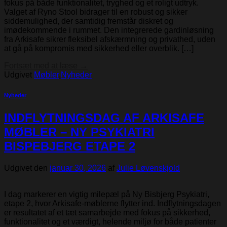
fokus på både funktionalitet, tryghed og et roligt udtryk.
Valget af Ryno Stool bidrager til en robust og sikker
siddemulighed, der samtidig fremstår diskret og
imødekommende i rummet. Den integrerede gardinløsning
fra Arkisafe sikrer fleksibel afskærmning og privathed, uden
at gå på kompromis med sikkerhed eller overblik. […]
Fortsæt med at læse
→
Udgivet
Møbler
,
Nyheder
Nyheder
INDFLYTNINGSDAG AF ARKISAFE
MØBLER – NY PSYKIATRI
BISPEBJERG ETAPE 2
Udgivet den
januar 30, 2026
af
Julie Løvenskjold
I dag markerer en vigtig milepæl på Ny Bisbjerg Psykiatri,
etape 2, hvor Arkisafe-møblerne flytter ind. Indflytningsdagen
er resultatet af et tæt samarbejde med fokus på sikkerhed,
funktionalitet og et værdigt, helende miljø for både patienter