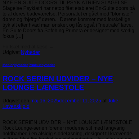
NYE EN-SUITE DOORS TIL PSYKIATRIEN SLAGELSE
Slagelse Psykiatri har netop fået etableret En-Suite doors på
to af deres badeværelse. Personalet er gået med “blomster”
døren og “bjerge” døren. Dørene kommer med forskellige
tryk alt efter hvad man ønsker, og fås også i “neutrale” farve.
En-Suite Doors fra Safehing Primera er designet med særlig
fokus […]
Fortsæt med at læse
→
Udgivet
Nyheder
Møbler
,
Nyheder
,
Produktnyheder
ROCK SERIEN UDVIDER – NYE
LOUNGE LÆNESTOLE
Udgivet den
maj 16, 2025
december 11, 2025
af
Julie
Løvenskjold
ROCK SERIEN UDVIDER – NYE LOUNGE LÆNESTOLE
Rock Lounge-serien forener moderne stil med langvarig
holdbarhed i en alsidig sidde­løsning, designet til krævende