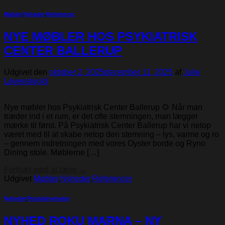
Møbler
,
Nyheder
,
Referencer
NYE MØBLER HOS PSYKIATRISK
CENTER BALLERUP
Udgivet den
oktober 2, 2025
december 11, 2025
af
Julie
Løvenskjold
Nye møbler hos Psykiatrisk Center Ballerup 🌻 Når man
træder ind i et rum, er det ofte stemningen, man lægger
mærke til først. På Psykiatrisk Center Ballerup har vi netop
været med til at skabe netop den stemning – lys, varme og ro
– gennem indretningen med vores Oyster borde og Ryno
Dining stole. Møblerne […]
Fortsæt med at læse
→
Udgivet
Møbler
,
Nyheder
,
Referencer
Nyheder
,
Produktnyheder
NYHED ROKU MARNA – NY