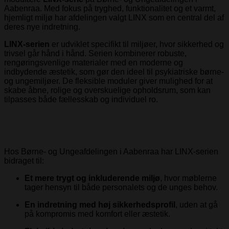
Aabenraa. Med fokus på tryghed, funktionalitet og et varmt,
hjemligt miljø har afdelingen valgt LINX som en central del af
deres nye indretning.
LINX-serien
er udviklet specifikt til miljøer, hvor sikkerhed og
trivsel går hånd i hånd. Serien kombinerer robuste,
rengøringsvenlige materialer med en moderne og
indbydende æstetik, som gør den ideel til psykiatriske børne-
og ungemiljøer. De fleksible moduler giver mulighed for at
skabe åbne, rolige og overskuelige opholdsrum, som kan
tilpasses både fællesskab og individuel ro.
Hos Børne- og Ungeafdelingen i Aabenraa har LINX-serien
bidraget til:
Et mere trygt og inkluderende miljø
, hvor møblerne
tager hensyn til både personalets og de unges behov.
En indretning med høj sikkerhedsprofil
, uden at gå
på kompromis med komfort eller æstetik.