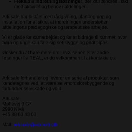
Fleksible indretningsløsninger
, der kan ændres i takt
med aktivitet og behov i afdelingen.
Arkisafe har bistået med rådgivning, planlægning og
installation for at sikre, at indretningen understøtter
afdelingens pædagogiske og terapeutiske arbejde.
Vi er glade for samarbejdet og for at bidrage til rammer, hvor
børn og unge kan føle sig set, trygge og godt tilpas.
Ønsker du at høre mere om LINX-serien eller andre
løsninger fra TEAL, er du velkommen til at kontakte os.
Arkisafe forhandler og leverer en serie af produkter, som
kendetegnes ved, at være selvmordsforebyggende og
forhindrer selvskade og vold.
Arkisafe
Møllevej 9 G7
2990 Nivå
+45 88 63 43 00
Mail:
arkisafe@arkisafe.dk