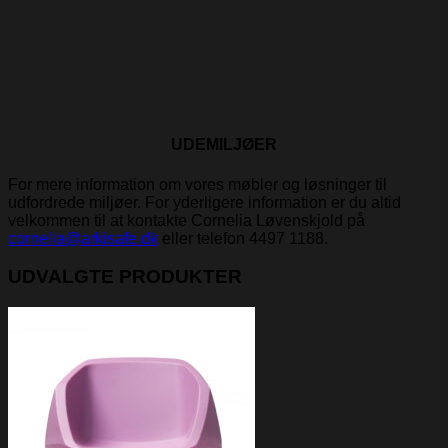
UDEMILJØER
For mere information om vores møbler og løsninger til
udfordrede miljøer. For yderligere information er du altid
velkommen til at kontakte Cornelia Løvenskjold på
cornelia@arkisafe.dk
eller telefon 4497 ​​1188.
UDVALGTE PRODUKTER