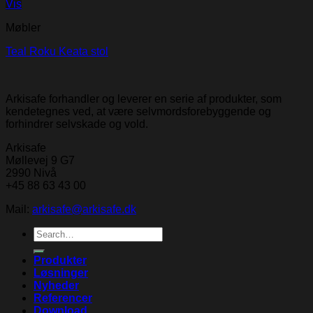
Vis
Møbler
Teal Roku Keata stol
Arkisafe forhandler og leverer en serie af produkter, som
kendetegnes ved, at være selvmordsforebyggende og
forhindrer selvskade og vold.
Arkisafe
Møllevej 9 G7
2990 Nivå
+45 88 63 43 00
Mail:
arkisafe@arkisafe.dk
Search
for:
Produkter
Løsninger
Nyheder
Referencer
Download