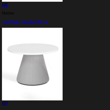
Vis
Møbler
Teal Roku Standard 50 kg
Vis