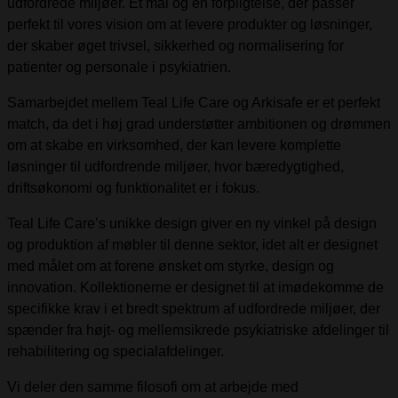
udfordrede miljøer. Et mål og en forpligtelse, der passer
perfekt til vores vision om at levere produkter og løsninger,
der skaber øget trivsel, sikkerhed og normalisering for
patienter og personale i psykiatrien.
Samarbejdet mellem Teal Life Care og Arkisafe er et perfekt
match, da det i høj grad understøtter ambitionen og drømmen
om at skabe en virksomhed, der kan levere komplette
løsninger til udfordrende miljøer, hvor bæredygtighed,
driftsøkonomi og funktionalitet er i fokus.
Teal Life Care’s unikke design giver en ny vinkel på design
og produktion af møbler til denne sektor, idet alt er designet
med målet om at forene ønsket om styrke, design og
innovation. Kollektionerne er designet til at imødekomme de
specifikke krav i et bredt spektrum af udfordrede miljøer, der
spænder fra højt- og mellemsikrede psykiatriske afdelinger til
rehabilitering og specialafdelinger.
Vi deler den samme filosofi om at arbejde med