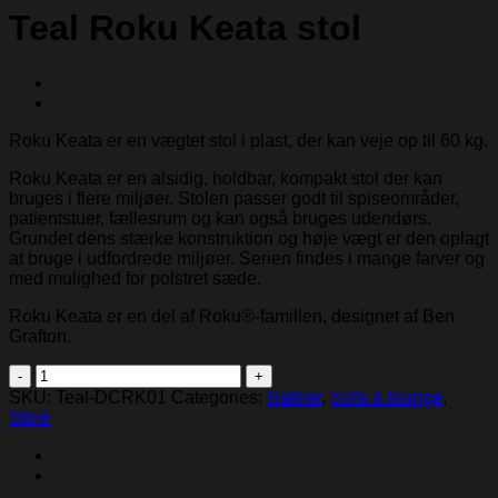
Teal Roku Keata stol
Roku Keata er en vægtet stol i plast, der kan veje op til 60 kg.
Roku Keata er en alsidig, holdbar, kompakt stol der kan
bruges i flere miljøer. Stolen passer godt til spiseområder,
patientstuer, fællesrum og kan også bruges udendørs.
Grundet dens stærke konstruktion og høje vægt er den oplagt
at bruge i udfordrede miljøer. Serien findes i mange farver og
med mulighed for polstret sæde.
Roku Keata er en del af Roku®-familien, designet af Ben
Grafton.
Teal
Roku
SKU:
Teal-DCRK01
Categories:
Møbler
,
Sofa & lounge
,
Keata
Stole
stol
quantity