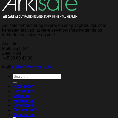
Arkisafe forhandler og leverer en serie af produkter, som
kendetegnes ved, at være selvmordsforebyggende og
forhindrer selvskade og vold.
Arkisafe
Møllevej 9 G7
2990 Nivå
+45 88 63 43 00
Mail:
arkisafe@arkisafe.dk
Search
for:
Produkter
Løsninger
Nyheder
Referencer
Download
Om Arkisafe
Kontakt os