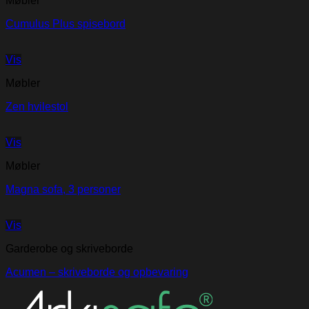
Møbler
Cumulus Plus spisebord
Vis
Møbler
Zen hvilestol
Vis
Møbler
Magna sofa, 3 personer
Vis
Garderobe og skriveborde
Acumen – skriveborde og opbevaring