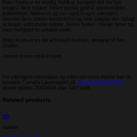
Roku Keata er en alsidig, holdbar, kompakt stol der kan
bruges i flere miljøer. Stolen passer godt til spiseområder,
patientstuer, fællesrum og kan også bruges udendørs.
Grundet dens stærke konstruktion og høje vægt er den oplagt
at bruge i udfordrede miljøer. Serien findes i mange farver og
med mulighed for polstret sæde.
Roku Keata er en del af Roku®-familien, designet af Ben
Grafton.
I serien findes også et bord.
For yderligere information og viden om vores møbler kan du
kontakte Cornelia Løvenskjold på
cornelia@arkisafe.dk
,
direkte telefon 26804848 eller 44971188.
Related products
Vis
Møbler