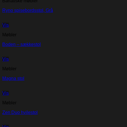
Bariatiske møbler
Ryno spisebordsstol, Grå
Vis
Møbler
Boden – sækkestol
Vis
Møbler
Magna stol
Vis
Møbler
Zen Duo hvilestol