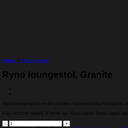
Møbler
/
Sofa & lounge
Ryno loungestol, Granite
Ryno loungestolen er del af vores møbelserie fra Pineapple, de
Fås i et bredt udvalg af farver og i Ryno serien findes også s
Ryno
loungestol,