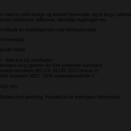
 med et unikt design og kvalitet henvender sig til brug i udfordr
ioner, plejehjem, lufthavne, offentlige bygninger mv.
 tilbyde en livstidsgaranti mod fabrikationsfejl.
ret hverdag.
agende styrke
et – ikke kun på overfladen
dendørs brug (gælder for ikke-polstrede varianter)
g kontraktanvendelse (BS EN 16139: 2013 niveau 2)
tish Standard 5852: 2006 antændelseskilde 5
 420 mm.
bydes med polstring. Kontakt os for yderligere information.