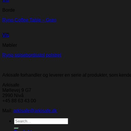
Vis
Borde
Ryno Coffee Table – Grøn
Vis
Møbler
Ryno spisebordsstol polstret
Arkisafe forhandler og leverer en serie af produkter, som ken
Arkisafe
Møllevej 9 G7
2990 Nivå
+45 88 63 43 00
Mail:
arkisafe@arkisafe.dk
Search
for: