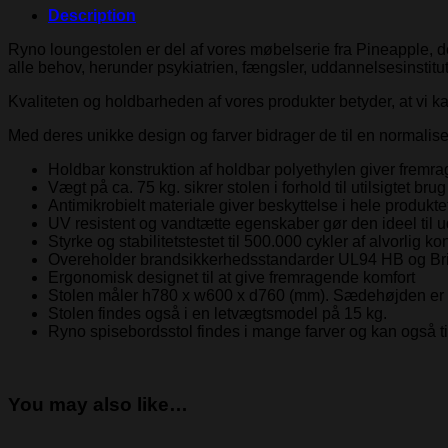
Description
Ryno loungestolen er del af vores møbelserie fra Pineapple, der
alle behov, herunder psykiatrien, fængsler, uddannelsesinstitut
Kvaliteten og holdbarheden af vores produkter betyder, at vi kan
Med deres unikke design og farver bidrager de til en normalise
Holdbar konstruktion af holdbar polyethylen giver fremr
Vægt på ca. 75 kg. sikrer stolen i forhold til utilsigtet brug
Antimikrobielt materiale giver beskyttelse i hele produkt
UV resistent og vandtætte egenskaber gør den ideel til u
Styrke og stabilitetstestet til 500.000 cykler af alvorli
Overeholder brandsikkerhedsstandarder UL94 HB og Bri
Ergonomisk designet til at give fremragende komfort
Stolen måler h780 x w600 x d760 (mm). Sædehøjden er
Stolen findes også i en letvægtsmodel på 15 kg.
Ryno spisebordsstol findes i mange farver og kan også til
You may also like…