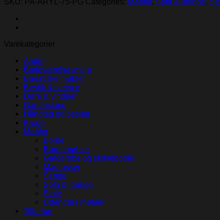
SKU:
PA-ARYL-75-PG
Categories:
Møbler
,
Sofa & lounge
,
St
Granite
quantity
Varekategorier
Andet
Badeværelsesmiljø
Bariatiske møbler
Bestik & service
Døre & vinduer
Gardinstang
Håndtag og beslag
Kroge
Møbler
Borde
Børnemøbler
Garderobe og skriveborde
Madrasser
Senge
Sofa & lounge
Stole
Udendørs møbler
Tilbehør