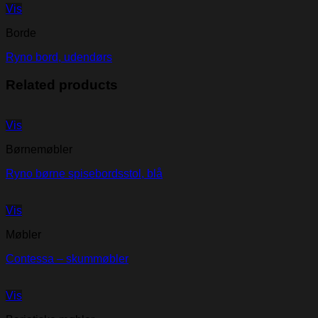
Vis
Borde
Ryno bord, udendørs
Related products
Vis
Børnemøbler
Ryno børne spisebordsstol, blå
Vis
Møbler
Contessa – skummøbler
Vis